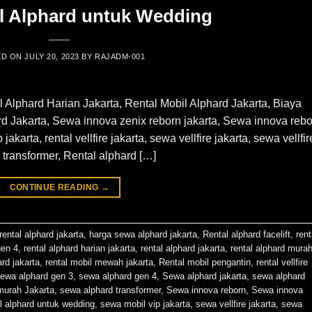
l Alphard untuk Wedding
ED ON
JULY 20, 2023
BY
RAJADM-001
Alphard Harian Jakarta, Rental Mobil Alphard Jakarta, Biaya
 Jakarta, Sewa innova zenix reborn jakarta, Sewa innova rebo
karta, rental vellfire jakarta, sewa vellfire jakarta, sewa vellfir
 transformer, Rental alphard […]
CONTINUE READING
→
rental alphard jakarta
,
harga sewa alphard jakarta
,
Rental alphard facelift
,
rent
gen 4
,
rental alphard harian jakarta
,
rental alphard jakarta
,
rental alphard mura
ard jakarta
,
rental mobil mewah jakarta
,
Rental mobil pengantin
,
rental vellfire
ewa alphard gen 3
,
sewa alphard gen 4
,
Sewa alphard jakarta
,
sewa alphard
murah Jakarta
,
sewa alphard transformer
,
Sewa innova reborn
,
Sewa innova
 alphard untuk wedding
,
sewa mobil vip jakarta
,
sewa vellfire jakarta
,
sewa