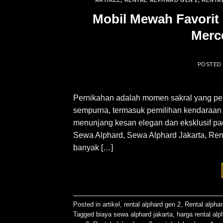
Mobil Mewah Favorit 
Merc
POSTED
Pernikahan adalah momen sakral yang pen
sempurna, termasuk pemilihan kendaraan p
menunjang kesan elegan dan eksklusif pada
Sewa Alphard, Sewa Alphard Jakarta, Rent
banyak […]
Posted in
artikel
,
rental alphard gen 2
,
Rental alpha
Tagged
biaya sewa alphard jakarta
,
harga rental alp