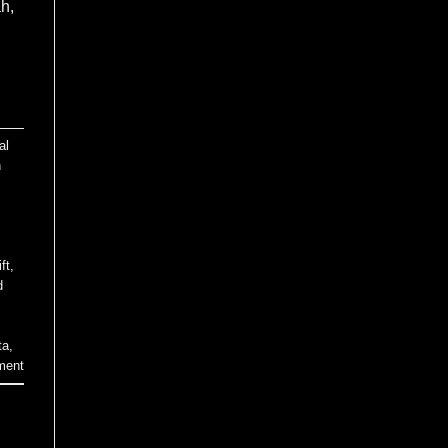
ah,
al
h
ft
,
d
ta
,
ment