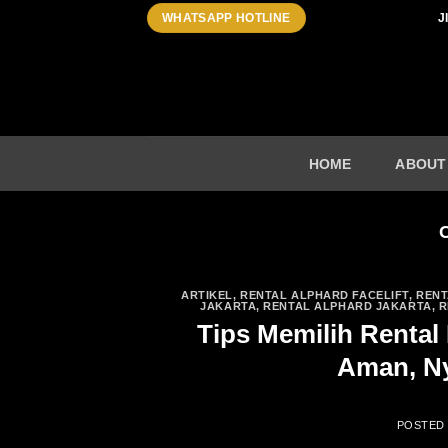
Skip
J
WHATSAPP HOTLINE
to
content
HOME
ABOUT
ARTIKEL
,
RENTAL ALPHARD FACELIFT
,
RENT
JAKARTA
,
RENTAL ALPHARD JAKARTA
,
R
Tips Memilih Renta
Aman, Ny
POSTED