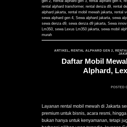
gen 2
,
Rental alphard gen 3
,
rental alphard gen 4
,
re
rental alphard transformer
,
rental denza d9
,
rental d
alphard jakarta
,
rental mobil mewah jakarta
,
rental v
sewa alphard gen 4
,
Sewa alphard jakarta
,
sewa alp
sewa denza d9
,
sewa denza d9 jakarta
,
Sewa innov
Lm350
,
sewa Lexus Lm350 jakarta
,
sewa mobil alp
murah
ARTIKEL
,
RENTAL ALPHARD GEN 2
,
RENTA
JAK
Daftar Mobil Mewah
Alphard, Le
POSTED
Layanan rental mobil mewah di Jakarta s
premium untuk bisnis, acara resmi, hing
bukan hanya untuk kenyamanan, tetapi juga