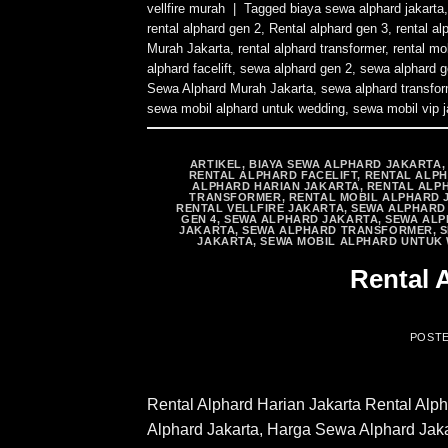
vellfire murah
|
Tagged
biaya sewa alphard jakarta
rental alphard gen 2
,
Rental alphard gen 3
,
rental al
Murah Jakarta
,
rental alphard transformer
,
rental mo
alphard facelift
,
sewa alphard gen 2
,
sewa alphard g
Sewa Alphard Murah Jakarta
,
sewa alphard transfor
sewa mobil alphard untuk wedding
,
sewa mobil vip j
ARTIKEL
,
BIAYA SEWA ALPHARD JAKARTA
RENTAL ALPHARD FACELIFT
,
RENTAL ALPH
ALPHARD HARIAN JAKARTA
,
RENTAL ALP
TRANSFORMER
,
RENTAL MOBIL ALPHARD 
RENTAL VELLFIRE JAKARTA
,
SEWA ALPHARD 
GEN 4
,
SEWA ALPHARD JAKARTA
,
SEWA ALP
JAKARTA
,
SEWA ALPHARD TRANSFORMER
,
S
JAKARTA
,
SEWA MOBIL ALPHARD UNTUK
Rental 
POST
Rental Alphard Harian Jakarta Rental Alph
Alphard Jakarta, Harga Sewa Alphard Jakar