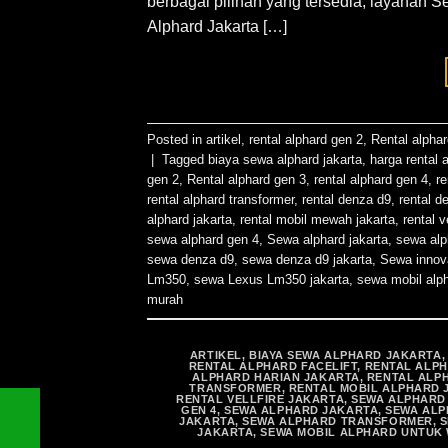
berbagai pilihan yang tersedia, layanan S
Alphard Jakarta […]
Posted in
artikel
,
rental alphard gen 2
,
Rental alpha
|
Tagged
biaya sewa alphard jakarta
,
harga rental 
gen 2
,
Rental alphard gen 3
,
rental alphard gen 4
,
re
rental alphard transformer
,
rental denza d9
,
rental d
alphard jakarta
,
rental mobil mewah jakarta
,
rental v
sewa alphard gen 4
,
Sewa alphard jakarta
,
sewa alp
sewa denza d9
,
sewa denza d9 jakarta
,
Sewa innov
Lm350
,
sewa Lexus Lm350 jakarta
,
sewa mobil alp
murah
ARTIKEL
,
BIAYA SEWA ALPHARD JAKARTA
RENTAL ALPHARD FACELIFT
,
RENTAL ALPH
ALPHARD HARIAN JAKARTA
,
RENTAL ALP
TRANSFORMER
,
RENTAL MOBIL ALPHARD 
RENTAL VELLFIRE JAKARTA
,
SEWA ALPHARD 
GEN 4
,
SEWA ALPHARD JAKARTA
,
SEWA ALP
JAKARTA
,
SEWA ALPHARD TRANSFORMER
,
S
JAKARTA
,
SEWA MOBIL ALPHARD UNTUK