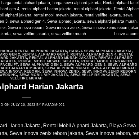
,
harga rental alphard jakarta
,
harga sewa alphard jakarta
,
Rental alphard faceli
phard gen 4
,
rental alphard harian jakarta
,
rental alphard jakarta
,
Rental Alphar
bil alphard jakarta
,
rental mobil mewah jakarta
,
rental vellfire jakarta
,
sewa
en 3
,
sewa alphard gen 4
,
Sewa alphard jakarta
,
sewa alphard jakarta murah
,
mer
,
Sewa innova reborn
,
Sewa innova zenix
,
Sewa innova zenix reborn jakar
akarta
,
sewa vellfire jakarta
,
sewa vellfire murah
Leave a com
,
HARGA RENTAL ALPHARD JAKARTA
,
HARGA SEWA ALPHARD JAKARTA
,
ARD GEN 2
,
RENTAL ALPHARD GEN 3
,
RENTAL ALPHARD GEN 4
,
RENTAL
HARD JAKARTA
,
RENTAL ALPHARD MURAH JAKARTA
,
RENTAL ALPHARD
JAKARTA
,
RENTAL MOBIL MEWAH JAKARTA
,
RENTAL MOBIL PENGANTIN
,
FACELIFT
,
SEWA ALPHARD GEN 2
,
SEWA ALPHARD GEN 3
,
SEWA ALPHARD
HARD JAKARTA MURAH
,
SEWA ALPHARD MURAH
,
SEWA ALPHARD MURAH
EWA INNOVA REBORN
,
SEWA INNOVA ZENIX
,
SEWA INNOVA ZENIX REBORN
 WEDDING
,
SEWA MOBIL VIP JAKARTA
,
SEWA VELLFIRE JAKARTA
,
SEWA
VELLFIRE MURAH
Alphard Harian Jakarta
ED ON
JULY 20, 2023
BY
RAJADM-001
ard Harian Jakarta, Rental Mobil Alphard Jakarta, Biaya Sewa
ta, Sewa innova zenix reborn jakarta, Sewa innova reborn, ren