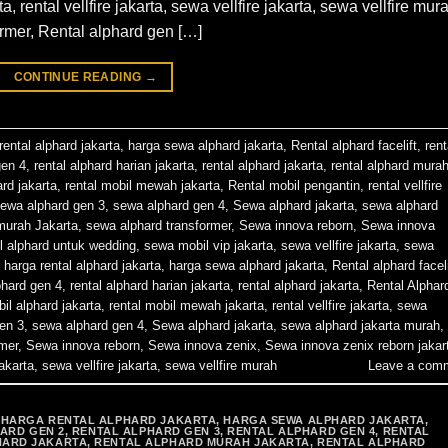
 rental vellfire jakarta, sewa vellfire jakarta, sewa vellfire mur
ormer, Rental alphard gen […]
CONTINUE READING
→
rental alphard jakarta
,
harga sewa alphard jakarta
,
Rental alphard facelift
,
rent
gen 4
,
rental alphard harian jakarta
,
rental alphard jakarta
,
rental alphard mura
ard jakarta
,
rental mobil mewah jakarta
,
Rental mobil pengantin
,
rental vellfire
ewa alphard gen 3
,
sewa alphard gen 4
,
Sewa alphard jakarta
,
sewa alphard
murah Jakarta
,
sewa alphard transformer
,
Sewa innova reborn
,
Sewa innova
 alphard untuk wedding
,
sewa mobil vip jakarta
,
sewa vellfire jakarta
,
sewa
,
harga rental alphard jakarta
,
harga sewa alphard jakarta
,
Rental alphard faceli
phard gen 4
,
rental alphard harian jakarta
,
rental alphard jakarta
,
Rental Alphar
bil alphard jakarta
,
rental mobil mewah jakarta
,
rental vellfire jakarta
,
sewa
en 3
,
sewa alphard gen 4
,
Sewa alphard jakarta
,
sewa alphard jakarta murah
,
mer
,
Sewa innova reborn
,
Sewa innova zenix
,
Sewa innova zenix reborn jakar
akarta
,
sewa vellfire jakarta
,
sewa vellfire murah
Leave a com
,
HARGA RENTAL ALPHARD JAKARTA
,
HARGA SEWA ALPHARD JAKARTA
,
ARD GEN 2
,
RENTAL ALPHARD GEN 3
,
RENTAL ALPHARD GEN 4
,
RENTAL
HARD JAKARTA
,
RENTAL ALPHARD MURAH JAKARTA
,
RENTAL ALPHARD