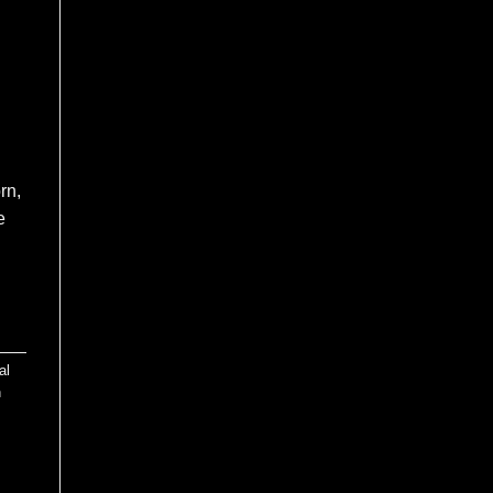
rn,
e
al
h