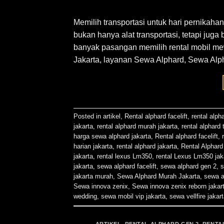
Memilih transportasi untuk hari pernikaha
bukan hanya alat transportasi, tetapi juga
banyak pasangan memilih rental mobil me
Jakarta, layanan Sewa Alphard, Sewa Alph
Posted in
artikel
,
Rental alphard facelift
,
rental alph
jakarta
,
rental alphard murah jakarta
,
rental alphard
harga sewa alphard jakarta
,
Rental alphard facelift
,
harian jakarta
,
rental alphard jakarta
,
Rental Alphard
jakarta
,
rental lexus Lm350
,
rental Lexus Lm350 jak
jakarta
,
sewa alphard facelift
,
sewa alphard gen 2
,
s
jakarta murah
,
Sewa Alphard Murah Jakarta
,
sewa a
Sewa innova zenix
,
Sewa innova zenix reborn jakar
wedding
,
sewa mobil vip jakarta
,
sewa vellfire jakar
ARTIKEL
,
RENTAL ALPHARD GEN 2
,
RENTA