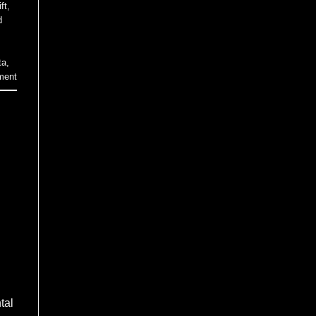
ft
,
d
ta
,
ment
tal