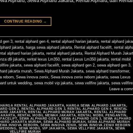
ewa Alphard, Sewa Alphard Jakarta, Rental Alphard, dan Rental
CONTINUE READING
→
rd gen 3
,
rental alphard gen 4
,
rental alphard harian jakarta
,
rental alphard jaka
alphard jakarta
,
harga sewa alphard jakarta
,
Rental alphard facelift
,
rental alph
ntal alphard harian jakarta
,
rental alphard jakarta
,
Rental Alphard Murah Jakar
enza d9 jakarta
,
rental lexus Lm350
,
rental Lexus Lm350 jakarta
,
rental mobil
ellfire jakarta
,
sewa alphard facelift
,
sewa alphard gen 2
,
sewa alphard gen 3
,
hard jakarta murah
,
Sewa Alphard Murah Jakarta
,
sewa alphard transformer
,
a reborn
,
Sewa innova zenix
,
Sewa innova zenix reborn jakarta
,
sewa Lexus
hard untuk wedding
,
sewa mobil vip jakarta
,
sewa vellfire jakarta
,
sewa vellfire
Leave a com
,
HARGA RENTAL ALPHARD JAKARTA
,
HARGA SEWA ALPHARD JAKARTA
,
ARD GEN 2
,
RENTAL ALPHARD GEN 3
,
RENTAL ALPHARD GEN 4
,
RENTAL
HARD JAKARTA
,
RENTAL ALPHARD MURAH JAKARTA
,
RENTAL ALPHARD
JAKARTA
,
RENTAL MOBIL MEWAH JAKARTA
,
RENTAL MOBIL PENGANTIN
,
FACELIFT
,
SEWA ALPHARD GEN 2
,
SEWA ALPHARD GEN 3
,
SEWA ALPHARD
HARD JAKARTA MURAH
,
SEWA ALPHARD MURAH
,
SEWA ALPHARD MURAH
EWA INNOVA REBORN
,
SEWA INNOVA ZENIX
,
SEWA INNOVA ZENIX REBORN
 WEDDING
,
SEWA MOBIL VIP JAKARTA
,
SEWA VELLFIRE JAKARTA
,
SEWA
VELLFIRE MURAH