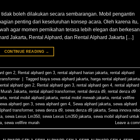
n tidak boleh dilakukan secara sembarangan. Mobil pengantin
 bagian penting dari keseluruhan konsep acara. Oleh karena itu,
wah agar momen pernikahan terasa lebih elegan dan berkesan
ard Jakarta, Rental Alphard, dan Rental Alphard Jakarta […]
CONTINUE READING
→
ard gen 2
,
Rental alphard gen 3
,
rental alphard harian jakarta
,
rental alphard
 transformer
|
Tagged
biaya sewa alphard jakarta
,
harga rental alphard jakarta
rental alphard gen 2
,
Rental alphard gen 3
,
rental alphard gen 4
,
rental alphard
 Murah Jakarta
,
rental alphard transformer
,
rental denza d9
,
rental denza d9
arta
,
rental mobil alphard jakarta
,
rental mobil mewah jakarta
,
rental vellfire
ewa alphard gen 3
,
sewa alphard gen 4
,
Sewa alphard jakarta
,
sewa alphard
lphard transformer
,
sewa denza d9
,
sewa denza d9 jakarta
,
Sewa innova rebo
ta
,
sewa Lexus Lm350
,
sewa Lexus Lm350 jakarta
,
sewa mobil alphard untuk
ta
,
sewa vellfire murah
Leave a com
L ALPHARD GEN 3
,
SEWA ALPHARD GEN 3
,
SEWA ALPHARD GEN 4
,
SEWA