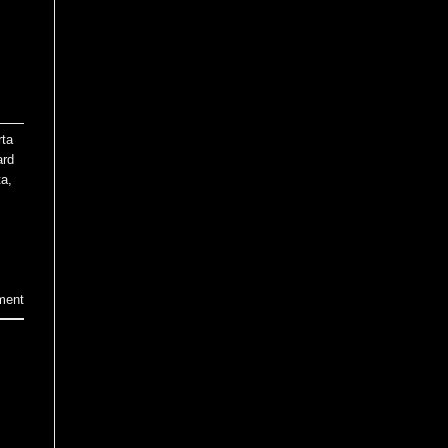
rta
ard
ta
,
ment