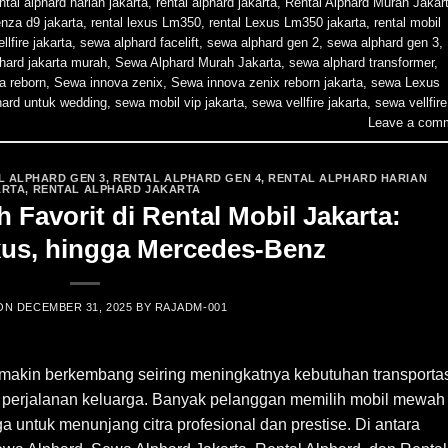
ntal alphard harian jakarta
,
rental alphard jakarta
,
Rental Alphard Murah Jakar
enza d9 jakarta
,
rental lexus Lm350
,
rental Lexus Lm350 jakarta
,
rental mobil
ellfire jakarta
,
sewa alphard facelift
,
sewa alphard gen 2
,
sewa alphard gen 3
,
hard jakarta murah
,
Sewa Alphard Murah Jakarta
,
sewa alphard transformer
,
a reborn
,
Sewa innova zenix
,
Sewa innova zenix reborn jakarta
,
sewa Lexus
hard untuk wedding
,
sewa mobil vip jakarta
,
sewa vellfire jakarta
,
sewa vellfire
Leave a com
L ALPHARD GEN 3
,
RENTAL ALPHARD GEN 4
,
RENTAL ALPHARD HARIAN
ARTA
,
RENTAL ALPHARD JAKARTA
 Favorit di Rental Mobil Jakarta:
xus, hingga Mercedes-Benz
 ON
DECEMBER 31, 2025
BY
RAJADM-001
emakin berkembang seiring meningkatnya kebutuhan transporta
ga perjalanan keluarga. Banyak pelanggan memilih mobil mewah
 untuk menunjang citra profesional dan prestise. Di antara