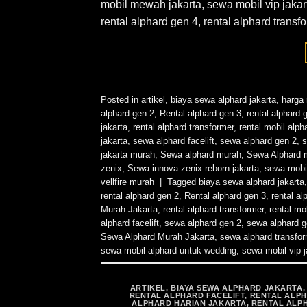
mobil mewah jakarta, sewa mobil vip jakarta,
rental alphard gen 4, rental alphard transf
Posted in
artikel
,
biaya sewa alphard jakarta
,
harga 
alphard gen 2
,
Rental alphard gen 3
,
rental alphard 
jakarta
,
rental alphard transformer
,
rental mobil alph
jakarta
,
sewa alphard facelift
,
sewa alphard gen 2
,
s
jakarta murah
,
Sewa alphard murah
,
Sewa Alphard 
zenix
,
Sewa innova zenix reborn jakarta
,
sewa mobil
vellfire murah
|
Tagged
biaya sewa alphard jakarta
rental alphard gen 2
,
Rental alphard gen 3
,
rental al
Murah Jakarta
,
rental alphard transformer
,
rental mo
alphard facelift
,
sewa alphard gen 2
,
sewa alphard g
Sewa Alphard Murah Jakarta
,
sewa alphard transfor
sewa mobil alphard untuk wedding
,
sewa mobil vip j
ARTIKEL
,
BIAYA SEWA ALPHARD JAKARTA
RENTAL ALPHARD FACELIFT
,
RENTAL ALPH
ALPHARD HARIAN JAKARTA
,
RENTAL ALP