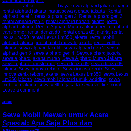
Continue reading
→
Posted in
artikel
|
Tagged
biaya sewa alphard jakarta
,
harga
rental alphard jakarta
,
harga sewa alphard jakarta
,
Rental
alphard facelift
,
rental alphard gen 2
,
Rental alphard gen 3
,
rental alphard gen 4
,
rental alphard harian jakarta
,
rental
alphard jakarta
,
Rental Alphard Murah Jakarta
,
rental alphard
transformer
,
rental denza d9
,
rental denza d9 jakarta
,
rental
lexus Lm350
,
rental Lexus Lm350 jakarta
,
rental mobil
alphard jakarta
,
rental mobil mewah jakarta
,
rental vellfire
jakarta
,
sewa alphard facelift
,
sewa alphard gen 2
,
sewa
alphard gen 3
,
sewa alphard gen 4
,
Sewa alphard jakarta
,
sewa alphard jakarta murah
,
Sewa Alphard Murah Jakarta
,
sewa alphard transformer
,
sewa denza d9
,
sewa denza d9
jakarta
,
Sewa innova reborn
,
Sewa innova zenix
,
Sewa
innova zenix reborn jakarta
,
sewa Lexus Lm350
,
sewa Lexus
Lm350 jakarta
,
sewa mobil alphard untuk wedding
,
sewa
mobil vip jakarta
,
sewa vellfire jakarta
,
sewa vellfire murah
Leave a comment
artikel
Sewa Mobil Mewah untuk Acara
Spesial: Apa Saja Plus dan