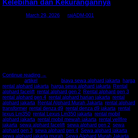
Kelebihan dan Kekurangannya
Posted on
March 29, 2026
by
rajADM-001
Dalam beberapa tahun terakhir, tren sewa mobil mewah
semakin populer di kalangan masyarakat urban. Layanan
seperti Sewa Alphard, Sewa Alphard Jakarta, Rental
Alphard, hingga Rental Alphard Jakarta kini banyak diminati,
baik untuk keperluan pribadi maupun bisnis. Namun, apakah
menyewa mobil mewah benar-benar solusi gaya hidup yang
praktis, atau justru sebuah pemborosan? Mari kita bahas
kelebihan […]
Continue reading
→
Posted in
artikel
|
Tagged
biaya sewa alphard jakarta
,
harga
rental alphard jakarta
,
harga sewa alphard jakarta
,
Rental
alphard facelift
,
rental alphard gen 2
,
Rental alphard gen 3
,
rental alphard gen 4
,
rental alphard harian jakarta
,
rental
alphard jakarta
,
Rental Alphard Murah Jakarta
,
rental alphard
transformer
,
rental denza d9
,
rental denza d9 jakarta
,
rental
lexus Lm350
,
rental Lexus Lm350 jakarta
,
rental mobil
alphard jakarta
,
rental mobil mewah jakarta
,
rental vellfire
jakarta
,
sewa alphard facelift
,
sewa alphard gen 2
,
sewa
alphard gen 3
,
sewa alphard gen 4
,
Sewa alphard jakarta
,
sewa alphard jakarta murah
,
Sewa Alphard Murah Jakarta
,