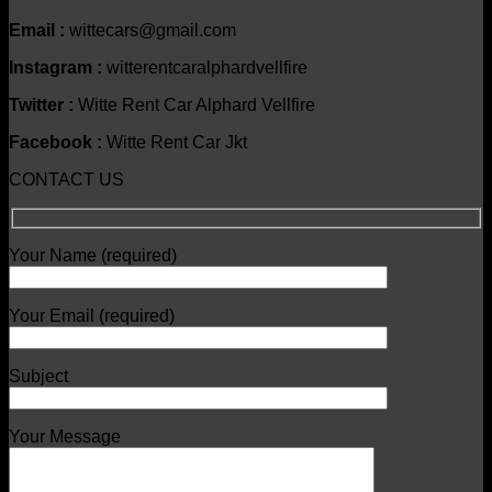
Email :
wittecars@gmail.com
Instagram :
witterentcaralphardvellfire
Twitter :
Witte Rent Car Alphard Vellfire
Facebook :
Witte Rent Car Jkt
CONTACT US
Your Name (required)
Your Email (required)
Subject
Your Message