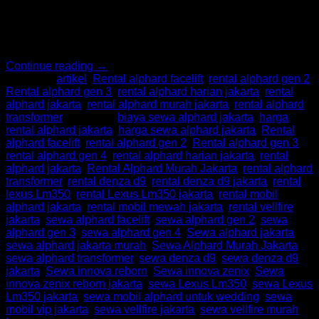
pasangan memilih rental mobil mewah agar momen
pernikahan terasa lebih elegan dan berkesan. Di Jakarta,
layanan Sewa Alphard, Sewa Alphard Jakarta, Rental
Alphard, dan Rental Alphard Jakarta […]
Continue reading
→
Posted in
artikel
,
Rental alphard facelift
,
rental alphard gen 2
,
Rental alphard gen 3
,
rental alphard harian jakarta
,
rental
alphard jakarta
,
rental alphard murah jakarta
,
rental alphard
transformer
|
Tagged
biaya sewa alphard jakarta
,
harga
rental alphard jakarta
,
harga sewa alphard jakarta
,
Rental
alphard facelift
,
rental alphard gen 2
,
Rental alphard gen 3
,
rental alphard gen 4
,
rental alphard harian jakarta
,
rental
alphard jakarta
,
Rental Alphard Murah Jakarta
,
rental alphard
transformer
,
rental denza d9
,
rental denza d9 jakarta
,
rental
lexus Lm350
,
rental Lexus Lm350 jakarta
,
rental mobil
alphard jakarta
,
rental mobil mewah jakarta
,
rental vellfire
jakarta
,
sewa alphard facelift
,
sewa alphard gen 2
,
sewa
alphard gen 3
,
sewa alphard gen 4
,
Sewa alphard jakarta
,
sewa alphard jakarta murah
,
Sewa Alphard Murah Jakarta
,
sewa alphard transformer
,
sewa denza d9
,
sewa denza d9
jakarta
,
Sewa innova reborn
,
Sewa innova zenix
,
Sewa
innova zenix reborn jakarta
,
sewa Lexus Lm350
,
sewa Lexus
Lm350 jakarta
,
sewa mobil alphard untuk wedding
,
sewa
mobil vip jakarta
,
sewa vellfire jakarta
,
sewa vellfire murah