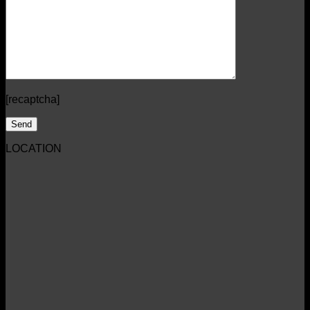
[recaptcha]
LOCATION