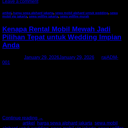
Leave a comment
artikel
,
harga sewa alphard jakarta
,
sewa mobil alphard untuk wedding
,
sewa
mobil vip jakarta
,
sewa vellfire jakarta
,
sewa vellfire murah
Kenapa Rental Mobil Mewah Jadi
Pilihan Tepat untuk Wedding Impian
Anda
Posted on
January 29, 2026
January 29, 2026
by
rajADM-
001
Pernikahan adalah momen sakral dan berharga yang ingin
dikenang seumur hidup. Setiap detail acara perlu
dipersiapkan secara matang, mulai dari venue, dekorasi,
busana, hingga transportasi pengantin. Di Jakarta, banyak
pasangan memilih rental mobil mewah sebagai bagian
penting dari pernikahan mereka. Layanan Sewa Alphard,
Sewa Alphard Jakarta, Rental Alphard, dan Rental Alphard
Jakarta menjadi pilihan utama […]
Continue reading
→
Posted in
artikel
,
harga sewa alphard jakarta
,
sewa mobil