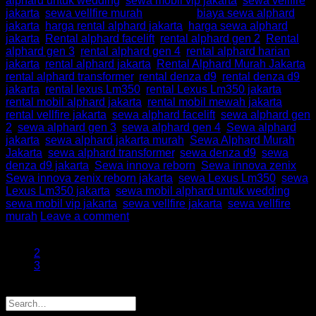
alphard untuk wedding
,
sewa mobil vip jakarta
,
sewa vellfire
jakarta
,
sewa vellfire murah
|
Tagged
biaya sewa alphard
jakarta
,
harga rental alphard jakarta
,
harga sewa alphard
jakarta
,
Rental alphard facelift
,
rental alphard gen 2
,
Rental
alphard gen 3
,
rental alphard gen 4
,
rental alphard harian
jakarta
,
rental alphard jakarta
,
Rental Alphard Murah Jakarta
,
rental alphard transformer
,
rental denza d9
,
rental denza d9
jakarta
,
rental lexus Lm350
,
rental Lexus Lm350 jakarta
,
rental mobil alphard jakarta
,
rental mobil mewah jakarta
,
rental vellfire jakarta
,
sewa alphard facelift
,
sewa alphard gen
2
,
sewa alphard gen 3
,
sewa alphard gen 4
,
Sewa alphard
jakarta
,
sewa alphard jakarta murah
,
Sewa Alphard Murah
Jakarta
,
sewa alphard transformer
,
sewa denza d9
,
sewa
denza d9 jakarta
,
Sewa innova reborn
,
Sewa innova zenix
,
Sewa innova zenix reborn jakarta
,
sewa Lexus Lm350
,
sewa
Lexus Lm350 jakarta
,
sewa mobil alphard untuk wedding
,
sewa mobil vip jakarta
,
sewa vellfire jakarta
,
sewa vellfire
murah
Leave a comment
1
2
3