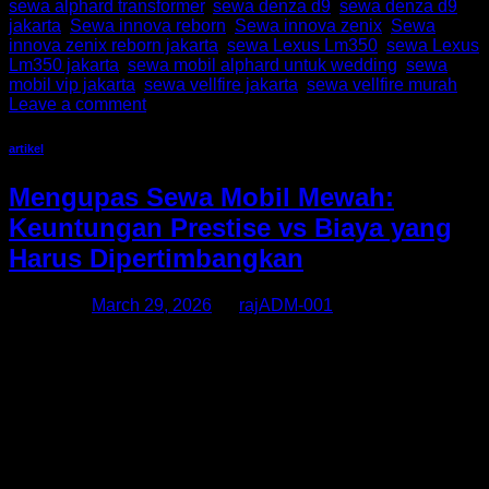
sewa alphard transformer
,
sewa denza d9
,
sewa denza d9
jakarta
,
Sewa innova reborn
,
Sewa innova zenix
,
Sewa
innova zenix reborn jakarta
,
sewa Lexus Lm350
,
sewa Lexus
Lm350 jakarta
,
sewa mobil alphard untuk wedding
,
sewa
mobil vip jakarta
,
sewa vellfire jakarta
,
sewa vellfire murah
Leave a comment
artikel
Mengupas Sewa Mobil Mewah:
Keuntungan Prestise vs Biaya yang
Harus Dipertimbangkan
Posted on
March 29, 2026
by
rajADM-001
Tren sewa mobil mewah semakin berkembang, khususnya di
kota besar seperti Jakarta. Layanan seperti Sewa Alphard,
Sewa Alphard Jakarta, Rental Alphard, dan Rental Alphard
Jakarta kini menjadi pilihan favorit bagi mereka yang ingin
tampil eksklusif tanpa harus membeli kendaraan mahal.
Namun, di balik prestise yang ditawarkan, ada biaya yang
perlu dipertimbangkan secara matang. Prestise dan […]