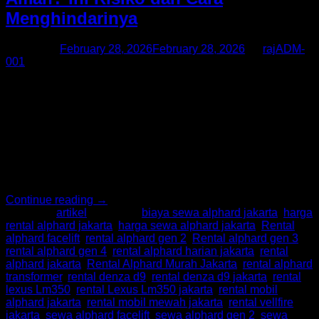
Menghindarinya
Posted on
February 28, 2026
February 28, 2026
by
rajADM-
001
Sewa mobil lepas kunci menjadi pilihan populer bagi banyak
orang yang menginginkan fleksibilitas dalam berkendara
tanpa menggunakan jasa driver. Di kota besar seperti
Jakarta, layanan ini semakin diminati karena dinilai praktis
dan lebih privat. Namun, pertanyaan yang sering muncul
adalah: apakah sewa mobil lepas kunci benar-benar aman?
Termasuk saat Anda mencari layanan premium seperti Sewa
[…]
Continue reading
→
Posted in
artikel
|
Tagged
biaya sewa alphard jakarta
,
harga
rental alphard jakarta
,
harga sewa alphard jakarta
,
Rental
alphard facelift
,
rental alphard gen 2
,
Rental alphard gen 3
,
rental alphard gen 4
,
rental alphard harian jakarta
,
rental
alphard jakarta
,
Rental Alphard Murah Jakarta
,
rental alphard
transformer
,
rental denza d9
,
rental denza d9 jakarta
,
rental
lexus Lm350
,
rental Lexus Lm350 jakarta
,
rental mobil
alphard jakarta
,
rental mobil mewah jakarta
,
rental vellfire
jakarta
,
sewa alphard facelift
,
sewa alphard gen 2
,
sewa