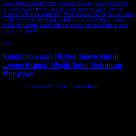
sewa alphard transformer
,
sewa denza d9
,
sewa denza d9
jakarta
,
Sewa innova reborn
,
Sewa innova zenix
,
Sewa
innova zenix reborn jakarta
,
sewa Lexus Lm350
,
sewa Lexus
Lm350 jakarta
,
sewa mobil alphard untuk wedding
,
sewa
mobil vip jakarta
,
sewa vellfire jakarta
,
sewa vellfire murah
Leave a comment
artikel
Kelebihan dan Risiko Sewa Mobil
Lepas Kunci: Wajib Tahu Sebelum
Menyewa
Posted on
February 28, 2026
by
rajADM-001
Sewa mobil lepas kunci semakin diminati di Indonesia
karena menawarkan kebebasan dan kenyamanan dalam
berkendara. Layanan ini memungkinkan Anda mengemudi
sendiri tanpa sopir, sehingga lebih fleksibel untuk berbagai
kebutuhan, baik perjalanan bisnis maupun liburan. Namun,
sebelum memutuskan menggunakan layanan seperti Sewa
Alphard atau Rental Alphard Jakarta, penting untuk
memahami kelebihan sekaligus risikonya. Kelebihan Sewa