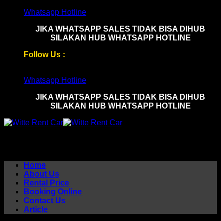
Skip
Whatsapp Hotline
to
JIKA WHATSAPP SALES TIDAK BISA DIHUB
content
SILAKAN HUB WHATSAPP HOTLINE
Follow Us :
Whatsapp Hotline
JIKA WHATSAPP SALES TIDAK BISA DIHUB
SILAKAN HUB WHATSAPP HOTLINE
Home
About Us
Rental Price
Booking Online
Contact Us
Article