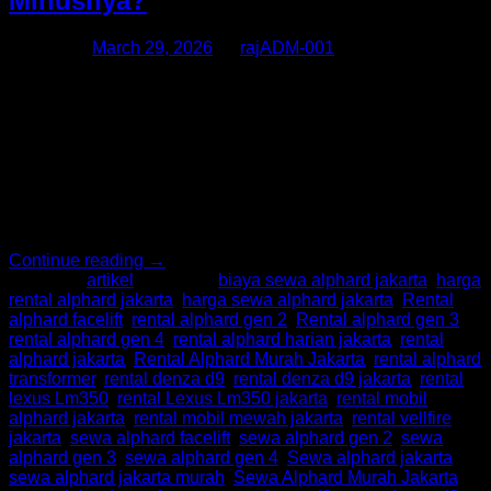
Minusnya?
Posted on
March 29, 2026
by
rajADM-001
Menggunakan mobil mewah untuk acara spesial kini
menjadi tren yang semakin populer, terutama di kota besar
seperti Jakarta. Layanan seperti Sewa Alphard, Sewa
Alphard Jakarta, Rental Alphard, dan Rental Alphard Jakarta
banyak dipilih untuk menunjang berbagai momen penting,
mulai dari pernikahan hingga perjalanan bisnis. Namun,
sebelum memutuskan untuk menyewa, penting untuk
memahami kelebihan dan kekurangannya. […]
Continue reading
→
Posted in
artikel
|
Tagged
biaya sewa alphard jakarta
,
harga
rental alphard jakarta
,
harga sewa alphard jakarta
,
Rental
alphard facelift
,
rental alphard gen 2
,
Rental alphard gen 3
,
rental alphard gen 4
,
rental alphard harian jakarta
,
rental
alphard jakarta
,
Rental Alphard Murah Jakarta
,
rental alphard
transformer
,
rental denza d9
,
rental denza d9 jakarta
,
rental
lexus Lm350
,
rental Lexus Lm350 jakarta
,
rental mobil
alphard jakarta
,
rental mobil mewah jakarta
,
rental vellfire
jakarta
,
sewa alphard facelift
,
sewa alphard gen 2
,
sewa
alphard gen 3
,
sewa alphard gen 4
,
Sewa alphard jakarta
,
sewa alphard jakarta murah
,
Sewa Alphard Murah Jakarta
,