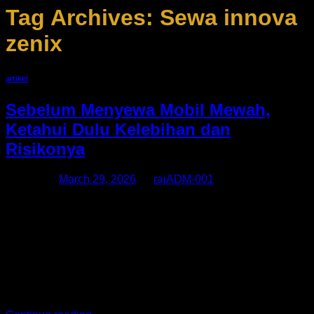
Tag Archives:
Sewa innova
zenix
artikel
Sebelum Menyewa Mobil Mewah,
Ketahui Dulu Kelebihan dan
Risikonya
Posted on
March 29, 2026
by
rajADM-001
Menyewa mobil mewah kini menjadi pilihan populer bagi
banyak orang, terutama di kota besar seperti Jakarta.
Layanan seperti Sewa Alphard, Sewa Alphard Jakarta,
Rental Alphard, dan Rental Alphard Jakarta menawarkan
kemudahan serta kenyamanan tanpa harus memiliki
kendaraan sendiri. Namun, sebelum Anda memutuskan
untuk menggunakan layanan ini, ada baiknya memahami
terlebih dahulu kelebihan dan risikonya. Kelebihan […]