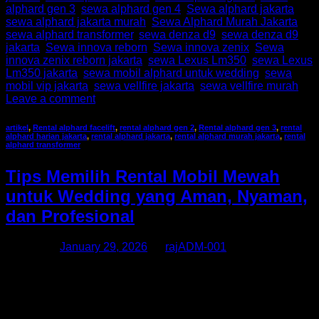
alphard gen 3
,
sewa alphard gen 4
,
Sewa alphard jakarta
,
sewa alphard jakarta murah
,
Sewa Alphard Murah Jakarta
,
sewa alphard transformer
,
sewa denza d9
,
sewa denza d9
jakarta
,
Sewa innova reborn
,
Sewa innova zenix
,
Sewa
innova zenix reborn jakarta
,
sewa Lexus Lm350
,
sewa Lexus
Lm350 jakarta
,
sewa mobil alphard untuk wedding
,
sewa
mobil vip jakarta
,
sewa vellfire jakarta
,
sewa vellfire murah
Leave a comment
artikel
,
Rental alphard facelift
,
rental alphard gen 2
,
Rental alphard gen 3
,
rental
alphard harian jakarta
,
rental alphard jakarta
,
rental alphard murah jakarta
,
rental
alphard transformer
Tips Memilih Rental Mobil Mewah
untuk Wedding yang Aman, Nyaman,
dan Profesional
Posted on
January 29, 2026
by
rajADM-001
Memilih transportasi untuk hari pernikahan tidak boleh
dilakukan secara sembarangan. Mobil pengantin bukan
hanya alat transportasi, tetapi juga bagian penting dari
keseluruhan konsep acara. Oleh karena itu, banyak