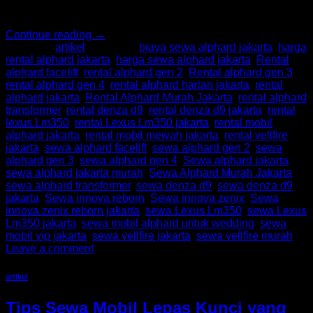
Mobil […]
Continue reading
→
Posted in
artikel
|
Tagged
biaya sewa alphard jakarta
,
harga
rental alphard jakarta
,
harga sewa alphard jakarta
,
Rental
alphard facelift
,
rental alphard gen 2
,
Rental alphard gen 3
,
rental alphard gen 4
,
rental alphard harian jakarta
,
rental
alphard jakarta
,
Rental Alphard Murah Jakarta
,
rental alphard
transformer
,
rental denza d9
,
rental denza d9 jakarta
,
rental
lexus Lm350
,
rental Lexus Lm350 jakarta
,
rental mobil
alphard jakarta
,
rental mobil mewah jakarta
,
rental vellfire
jakarta
,
sewa alphard facelift
,
sewa alphard gen 2
,
sewa
alphard gen 3
,
sewa alphard gen 4
,
Sewa alphard jakarta
,
sewa alphard jakarta murah
,
Sewa Alphard Murah Jakarta
,
sewa alphard transformer
,
sewa denza d9
,
sewa denza d9
jakarta
,
Sewa innova reborn
,
Sewa innova zenix
,
Sewa
innova zenix reborn jakarta
,
sewa Lexus Lm350
,
sewa Lexus
Lm350 jakarta
,
sewa mobil alphard untuk wedding
,
sewa
mobil vip jakarta
,
sewa vellfire jakarta
,
sewa vellfire murah
Leave a comment
artikel
Tips Sewa Mobil Lepas Kunci yang