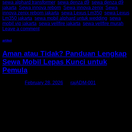
sewa alphard transformer
,
sewa denza d9
,
sewa denza d9
jakarta
,
Sewa innova reborn
,
Sewa innova zenix
,
Sewa
innova zenix reborn jakarta
,
sewa Lexus Lm350
,
sewa Lexus
Lm350 jakarta
,
sewa mobil alphard untuk wedding
,
sewa
mobil vip jakarta
,
sewa vellfire jakarta
,
sewa vellfire murah
Leave a comment
artikel
Aman atau Tidak? Panduan Lengkap
Sewa Mobil Lepas Kunci untuk
Pemula
Posted on
February 28, 2026
by
rajADM-001
Sewa mobil lepas kunci menjadi solusi praktis bagi banyak
orang yang ingin berkendara sendiri tanpa menggunakan
jasa driver. Layanan ini semakin populer di kota besar
seperti Jakarta karena memberikan fleksibilitas dan privasi
lebih. Namun, bagi pemula, sering muncul pertanyaan:
apakah sewa mobil lepas kunci benar-benar aman? Bahkan
untuk kendaraan premium seperti Sewa Alphard, Sewa
Alphard […]