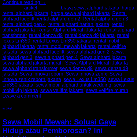
Continue reading
→
Posted in
artikel
|
Tagged
biaya sewa alphard jakarta
,
harga
rental alphard jakarta
,
harga sewa alphard jakarta
,
Rental
alphard facelift
,
rental alphard gen 2
,
Rental alphard gen 3
,
rental alphard gen 4
,
rental alphard harian jakarta
,
rental
alphard jakarta
,
Rental Alphard Murah Jakarta
,
rental alphard
transformer
,
rental denza d9
,
rental denza d9 jakarta
,
rental
lexus Lm350
,
rental Lexus Lm350 jakarta
,
rental mobil
alphard jakarta
,
rental mobil mewah jakarta
,
rental vellfire
jakarta
,
sewa alphard facelift
,
sewa alphard gen 2
,
sewa
alphard gen 3
,
sewa alphard gen 4
,
Sewa alphard jakarta
,
sewa alphard jakarta murah
,
Sewa Alphard Murah Jakarta
,
sewa alphard transformer
,
sewa denza d9
,
sewa denza d9
jakarta
,
Sewa innova reborn
,
Sewa innova zenix
,
Sewa
innova zenix reborn jakarta
,
sewa Lexus Lm350
,
sewa Lexus
Lm350 jakarta
,
sewa mobil alphard untuk wedding
,
sewa
mobil vip jakarta
,
sewa vellfire jakarta
,
sewa vellfire murah
Leave a comment
artikel
Sewa Mobil Mewah: Solusi Gaya
Hidup atau Pemborosan? Ini