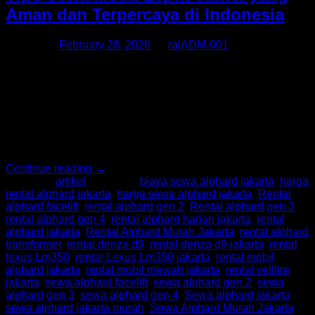
Aman dan Terpercaya di Indonesia
Posted on
February 28, 2026
by
rajADM-001
Sewa mobil lepas kunci kini semakin populer di Indonesia,
terutama bagi Anda yang menginginkan fleksibilitas dan
privasi saat bepergian. Namun, banyak orang masih ragu
mengenai keamanan layanan ini. Agar pengalaman Anda
tetap nyaman dan bebas risiko, penting untuk memahami
tips aman sebelum memilih layanan seperti Sewa Alphard
atau Rental Alphard Jakarta. 1. Pilih Penyedia Rental […]
Continue reading
→
Posted in
artikel
|
Tagged
biaya sewa alphard jakarta
,
harga
rental alphard jakarta
,
harga sewa alphard jakarta
,
Rental
alphard facelift
,
rental alphard gen 2
,
Rental alphard gen 3
,
rental alphard gen 4
,
rental alphard harian jakarta
,
rental
alphard jakarta
,
Rental Alphard Murah Jakarta
,
rental alphard
transformer
,
rental denza d9
,
rental denza d9 jakarta
,
rental
lexus Lm350
,
rental Lexus Lm350 jakarta
,
rental mobil
alphard jakarta
,
rental mobil mewah jakarta
,
rental vellfire
jakarta
,
sewa alphard facelift
,
sewa alphard gen 2
,
sewa
alphard gen 3
,
sewa alphard gen 4
,
Sewa alphard jakarta
,
sewa alphard jakarta murah
,
Sewa Alphard Murah Jakarta
,