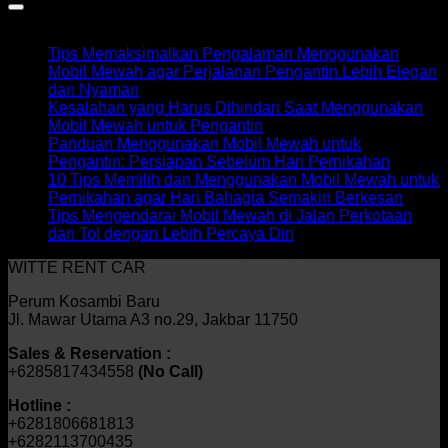
Recent Posts
Tips Memaksimalkan Pengalaman Menggunakan
Mobil Mewah agar Perjalanan Pengantin Lebih Elegan
dan Nyaman
Kesalahan yang Harus Dihindari Saat Menggunakan
Mobil Mewah untuk Pengantin
Panduan Menggunakan Mobil Mewah untuk
Pengantin: Persiapan Sebelum Hari Pernikahan
10 Tips Memilih dan Menggunakan Mobil Mewah untuk
Pernikahan agar Hari Bahagia Semakin Berkesan
Tips Mengendarai Mobil Mewah di Jalan Perkotaan
dan Tol dengan Lebih Percaya Diri
WITTE RENT CAR
Perum Kosambi Baru
Jl. Mawar Utama A3 no.29, Jakbar 11750
Sales & Reservation :
+6285817434558
(No Call)
Hotline :
+6281806681813
+6282113700435