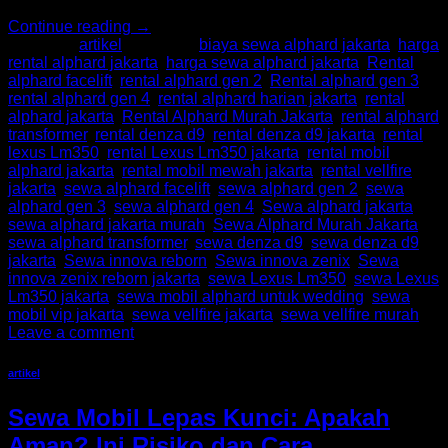
Continue reading
→
Posted in
artikel
|
Tagged
biaya sewa alphard jakarta
,
harga
rental alphard jakarta
,
harga sewa alphard jakarta
,
Rental
alphard facelift
,
rental alphard gen 2
,
Rental alphard gen 3
,
rental alphard gen 4
,
rental alphard harian jakarta
,
rental
alphard jakarta
,
Rental Alphard Murah Jakarta
,
rental alphard
transformer
,
rental denza d9
,
rental denza d9 jakarta
,
rental
lexus Lm350
,
rental Lexus Lm350 jakarta
,
rental mobil
alphard jakarta
,
rental mobil mewah jakarta
,
rental vellfire
jakarta
,
sewa alphard facelift
,
sewa alphard gen 2
,
sewa
alphard gen 3
,
sewa alphard gen 4
,
Sewa alphard jakarta
,
sewa alphard jakarta murah
,
Sewa Alphard Murah Jakarta
,
sewa alphard transformer
,
sewa denza d9
,
sewa denza d9
jakarta
,
Sewa innova reborn
,
Sewa innova zenix
,
Sewa
innova zenix reborn jakarta
,
sewa Lexus Lm350
,
sewa Lexus
Lm350 jakarta
,
sewa mobil alphard untuk wedding
,
sewa
mobil vip jakarta
,
sewa vellfire jakarta
,
sewa vellfire murah
Leave a comment
artikel
Sewa Mobil Lepas Kunci: Apakah
Aman? Ini Risiko dan Cara