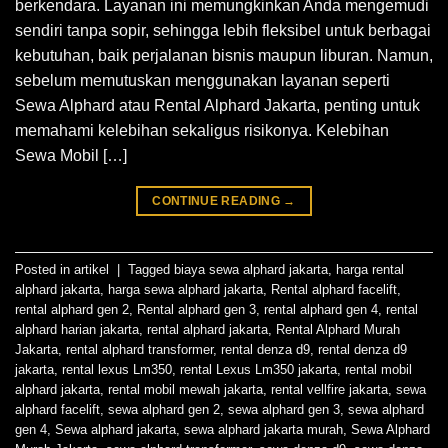
berkendara. Layanan ini memungkinkan Anda mengemudi
sendiri tanpa sopir, sehingga lebih fleksibel untuk berbagai
kebutuhan, baik perjalanan bisnis maupun liburan. Namun,
sebelum memutuskan menggunakan layanan seperti
Sewa Alphard atau Rental Alphard Jakarta, penting untuk
memahami kelebihan sekaligus risikonya. Kelebihan
Sewa Mobil […]
CONTINUE READING
→
Posted in
artikel
|
Tagged
biaya sewa alphard jakarta
,
harga rental
alphard jakarta
,
harga sewa alphard jakarta
,
Rental alphard facelift
,
rental alphard gen 2
,
Rental alphard gen 3
,
rental alphard gen 4
,
rental
alphard harian jakarta
,
rental alphard jakarta
,
Rental Alphard Murah
Jakarta
,
rental alphard transformer
,
rental denza d9
,
rental denza d9
jakarta
,
rental lexus Lm350
,
rental Lexus Lm350 jakarta
,
rental mobil
alphard jakarta
,
rental mobil mewah jakarta
,
rental vellfire jakarta
,
sewa
alphard facelift
,
sewa alphard gen 2
,
sewa alphard gen 3
,
sewa alphard
gen 4
,
Sewa alphard jakarta
,
sewa alphard jakarta murah
,
Sewa Alphard