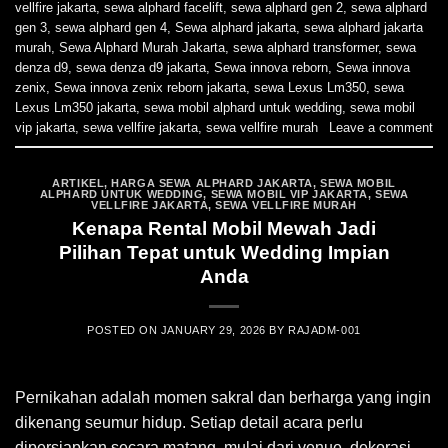
vellfire jakarta
,
sewa alphard facelift
,
sewa alphard gen 2
,
sewa alphard
gen 3
,
sewa alphard gen 4
,
Sewa alphard jakarta
,
sewa alphard jakarta
murah
,
Sewa Alphard Murah Jakarta
,
sewa alphard transformer
,
sewa
denza d9
,
sewa denza d9 jakarta
,
Sewa innova reborn
,
Sewa innova
zenix
,
Sewa innova zenix reborn jakarta
,
sewa Lexus Lm350
,
sewa
Lexus Lm350 jakarta
,
sewa mobil alphard untuk wedding
,
sewa mobil
vip jakarta
,
sewa vellfire jakarta
,
sewa vellfire murah
Leave a comment
ARTIKEL
,
HARGA SEWA ALPHARD JAKARTA
,
SEWA MOBIL
ALPHARD UNTUK WEDDING
,
SEWA MOBIL VIP JAKARTA
,
SEWA
VELLFIRE JAKARTA
,
SEWA VELLFIRE MURAH
Kenapa Rental Mobil Mewah Jadi
Pilihan Tepat untuk Wedding Impian
Anda
POSTED ON
JANUARY 29, 2026
BY
RAJADM-001
Pernikahan adalah momen sakral dan berharga yang ingin
dikenang seumur hidup. Setiap detail acara perlu
dipersiapkan secara matang, mulai dari venue, dekorasi,