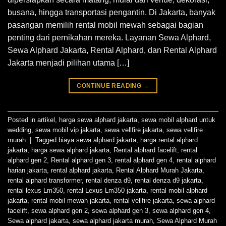
busana, hingga transportasi pengantin. Di Jakarta, banyak
pasangan memilih rental mobil mewah sebagai bagian
penting dari pernikahan mereka. Layanan Sewa Alphard,
Sewa Alphard Jakarta, Rental Alphard, dan Rental Alphard
Jakarta menjadi pilihan utama […]
CONTINUE READING
→
Posted in
artikel
,
harga sewa alphard jakarta
,
sewa mobil alphard untuk
wedding
,
sewa mobil vip jakarta
,
sewa vellfire jakarta
,
sewa vellfire
murah
|
Tagged
biaya sewa alphard jakarta
,
harga rental alphard
jakarta
,
harga sewa alphard jakarta
,
Rental alphard facelift
,
rental
alphard gen 2
,
Rental alphard gen 3
,
rental alphard gen 4
,
rental alphard
harian jakarta
,
rental alphard jakarta
,
Rental Alphard Murah Jakarta
,
rental alphard transformer
,
rental denza d9
,
rental denza d9 jakarta
,
rental lexus Lm350
,
rental Lexus Lm350 jakarta
,
rental mobil alphard
jakarta
,
rental mobil mewah jakarta
,
rental vellfire jakarta
,
sewa alphard
facelift
,
sewa alphard gen 2
,
sewa alphard gen 3
,
sewa alphard gen 4
,
Sewa alphard jakarta
,
sewa alphard jakarta murah
,
Sewa Alphard Murah