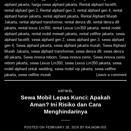
alphard jakarta
,
harga sewa alphard jakarta
,
Rental alphard facelift
,
rental alphard gen 2
,
Rental alphard gen 3
,
rental alphard gen 4
,
rental
alphard harian jakarta
,
rental alphard jakarta
,
Rental Alphard Murah
Jakarta
,
rental alphard transformer
,
rental denza d9
,
rental denza d9
jakarta
,
rental lexus Lm350
,
rental Lexus Lm350 jakarta
,
rental mobil
alphard jakarta
,
rental mobil mewah jakarta
,
rental vellfire jakarta
,
sewa
alphard facelift
,
sewa alphard gen 2
,
sewa alphard gen 3
,
sewa alphard
gen 4
,
Sewa alphard jakarta
,
sewa alphard jakarta murah
,
Sewa Alphard
Murah Jakarta
,
sewa alphard transformer
,
sewa denza d9
,
sewa denza
d9 jakarta
,
Sewa innova reborn
,
Sewa innova zenix
,
Sewa innova zenix
reborn jakarta
,
sewa Lexus Lm350
,
sewa Lexus Lm350 jakarta
,
sewa
mobil alphard untuk wedding
,
sewa mobil vip jakarta
,
sewa vellfire
jakarta
,
sewa vellfire murah
Leave a comment
ARTIKEL
Sewa Mobil Lepas Kunci: Apakah
Aman? Ini Risiko dan Cara
Menghindarinya
POSTED ON
FEBRUARY 28, 2026
BY
RAJADM-001