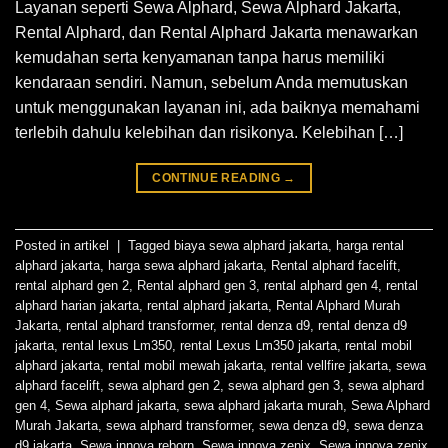
Layanan seperti Sewa Alphard, Sewa Alphard Jakarta,
Rental Alphard, dan Rental Alphard Jakarta menawarkan
kemudahan serta kenyamanan tanpa harus memiliki
kendaraan sendiri. Namun, sebelum Anda memutuskan
untuk menggunakan layanan ini, ada baiknya memahami
terlebih dahulu kelebihan dan risikonya. Kelebihan […]
CONTINUE READING
→
Posted in
artikel
|
Tagged
biaya sewa alphard jakarta
,
harga rental
alphard jakarta
,
harga sewa alphard jakarta
,
Rental alphard facelift
,
rental alphard gen 2
,
Rental alphard gen 3
,
rental alphard gen 4
,
rental
alphard harian jakarta
,
rental alphard jakarta
,
Rental Alphard Murah
Jakarta
,
rental alphard transformer
,
rental denza d9
,
rental denza d9
jakarta
,
rental lexus Lm350
,
rental Lexus Lm350 jakarta
,
rental mobil
alphard jakarta
,
rental mobil mewah jakarta
,
rental vellfire jakarta
,
sewa
alphard facelift
,
sewa alphard gen 2
,
sewa alphard gen 3
,
sewa alphard
gen 4
,
Sewa alphard jakarta
,
sewa alphard jakarta murah
,
Sewa Alphard
Murah Jakarta
,
sewa alphard transformer
,
sewa denza d9
,
sewa denza
d9 jakarta
,
Sewa innova reborn
,
Sewa innova zenix
,
Sewa innova zenix