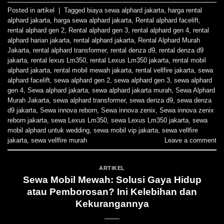
Posted in
artikel
|
Tagged
biaya sewa alphard jakarta
,
harga rental
alphard jakarta
,
harga sewa alphard jakarta
,
Rental alphard facelift
,
rental alphard gen 2
,
Rental alphard gen 3
,
rental alphard gen 4
,
rental
alphard harian jakarta
,
rental alphard jakarta
,
Rental Alphard Murah
Jakarta
,
rental alphard transformer
,
rental denza d9
,
rental denza d9
jakarta
,
rental lexus Lm350
,
rental Lexus Lm350 jakarta
,
rental mobil
alphard jakarta
,
rental mobil mewah jakarta
,
rental vellfire jakarta
,
sewa
alphard facelift
,
sewa alphard gen 2
,
sewa alphard gen 3
,
sewa alphard
gen 4
,
Sewa alphard jakarta
,
sewa alphard jakarta murah
,
Sewa Alphard
Murah Jakarta
,
sewa alphard transformer
,
sewa denza d9
,
sewa denza
d9 jakarta
,
Sewa innova reborn
,
Sewa innova zenix
,
Sewa innova zenix
reborn jakarta
,
sewa Lexus Lm350
,
sewa Lexus Lm350 jakarta
,
sewa
mobil alphard untuk wedding
,
sewa mobil vip jakarta
,
sewa vellfire
jakarta
,
sewa vellfire murah
Leave a comment
ARTIKEL
Sewa Mobil Mewah: Solusi Gaya Hidup
atau Pemborosan? Ini Kelebihan dan
Kekurangannya