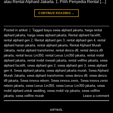
atau Rental Alphard Jakarta. 1. Pilih Penyedia Rental […]
CONTINUE READING
→
Posted in
artikel
|
Tagged
biaya sewa alphard jakarta
,
harga rental
alphard jakarta
,
harga sewa alphard jakarta
,
Rental alphard facelift
,
rental alphard gen 2
,
Rental alphard gen 3
,
rental alphard gen 4
,
rental
alphard harian jakarta
,
rental alphard jakarta
,
Rental Alphard Murah
Jakarta
,
rental alphard transformer
,
rental denza d9
,
rental denza d9
jakarta
,
rental lexus Lm350
,
rental Lexus Lm350 jakarta
,
rental mobil
alphard jakarta
,
rental mobil mewah jakarta
,
rental vellfire jakarta
,
sewa
alphard facelift
,
sewa alphard gen 2
,
sewa alphard gen 3
,
sewa alphard
gen 4
,
Sewa alphard jakarta
,
sewa alphard jakarta murah
,
Sewa Alphard
Murah Jakarta
,
sewa alphard transformer
,
sewa denza d9
,
sewa denza
d9 jakarta
,
Sewa innova reborn
,
Sewa innova zenix
,
Sewa innova zenix
reborn jakarta
,
sewa Lexus Lm350
,
sewa Lexus Lm350 jakarta
,
sewa
mobil alphard untuk wedding
,
sewa mobil vip jakarta
,
sewa vellfire
jakarta
,
sewa vellfire murah
Leave a comment
ARTIKEL