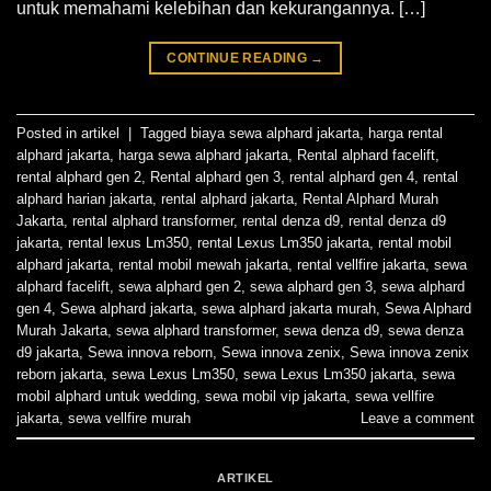
untuk memahami kelebihan dan kekurangannya. […]
CONTINUE READING
→
Posted in
artikel
|
Tagged
biaya sewa alphard jakarta
,
harga rental
alphard jakarta
,
harga sewa alphard jakarta
,
Rental alphard facelift
,
rental alphard gen 2
,
Rental alphard gen 3
,
rental alphard gen 4
,
rental
alphard harian jakarta
,
rental alphard jakarta
,
Rental Alphard Murah
Jakarta
,
rental alphard transformer
,
rental denza d9
,
rental denza d9
jakarta
,
rental lexus Lm350
,
rental Lexus Lm350 jakarta
,
rental mobil
alphard jakarta
,
rental mobil mewah jakarta
,
rental vellfire jakarta
,
sewa
alphard facelift
,
sewa alphard gen 2
,
sewa alphard gen 3
,
sewa alphard
gen 4
,
Sewa alphard jakarta
,
sewa alphard jakarta murah
,
Sewa Alphard
Murah Jakarta
,
sewa alphard transformer
,
sewa denza d9
,
sewa denza
d9 jakarta
,
Sewa innova reborn
,
Sewa innova zenix
,
Sewa innova zenix
reborn jakarta
,
sewa Lexus Lm350
,
sewa Lexus Lm350 jakarta
,
sewa
mobil alphard untuk wedding
,
sewa mobil vip jakarta
,
sewa vellfire
jakarta
,
sewa vellfire murah
Leave a comment
ARTIKEL