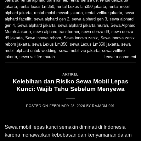
Jakarta
,
rental alphard transformer
,
rental denza d9
,
rental denza d9
jakarta
,
rental lexus Lm350
,
rental Lexus Lm350 jakarta
,
rental mobil
alphard jakarta
,
rental mobil mewah jakarta
,
rental vellfire jakarta
,
sewa
alphard facelift
,
sewa alphard gen 2
,
sewa alphard gen 3
,
sewa alphard
gen 4
,
Sewa alphard jakarta
,
sewa alphard jakarta murah
,
Sewa Alphard
Murah Jakarta
,
sewa alphard transformer
,
sewa denza d9
,
sewa denza
d9 jakarta
,
Sewa innova reborn
,
Sewa innova zenix
,
Sewa innova zenix
reborn jakarta
,
sewa Lexus Lm350
,
sewa Lexus Lm350 jakarta
,
sewa
mobil alphard untuk wedding
,
sewa mobil vip jakarta
,
sewa vellfire
jakarta
,
sewa vellfire murah
Leave a comment
ARTIKEL
Kelebihan dan Risiko Sewa Mobil Lepas
Kunci: Wajib Tahu Sebelum Menyewa
POSTED ON
FEBRUARY 28, 2026
BY
RAJADM-001
Sewa mobil lepas kunci semakin diminati di Indonesia
karena menawarkan kebebasan dan kenyamanan dalam