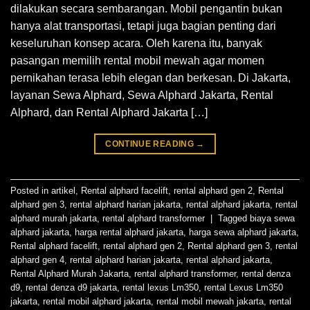
dilakukan secara sembarangan. Mobil pengantin bukan
hanya alat transportasi, tetapi juga bagian penting dari
keseluruhan konsep acara. Oleh karena itu, banyak
pasangan memilih rental mobil mewah agar momen
pernikahan terasa lebih elegan dan berkesan. Di Jakarta,
layanan Sewa Alphard, Sewa Alphard Jakarta, Rental
Alphard, dan Rental Alphard Jakarta […]
CONTINUE READING
→
Posted in
artikel
,
Rental alphard facelift
,
rental alphard gen 2
,
Rental
alphard gen 3
,
rental alphard harian jakarta
,
rental alphard jakarta
,
rental
alphard murah jakarta
,
rental alphard transformer
|
Tagged
biaya sewa
alphard jakarta
,
harga rental alphard jakarta
,
harga sewa alphard jakarta
,
Rental alphard facelift
,
rental alphard gen 2
,
Rental alphard gen 3
,
rental
alphard gen 4
,
rental alphard harian jakarta
,
rental alphard jakarta
,
Rental Alphard Murah Jakarta
,
rental alphard transformer
,
rental denza
d9
,
rental denza d9 jakarta
,
rental lexus Lm350
,
rental Lexus Lm350
jakarta
,
rental mobil alphard jakarta
,
rental mobil mewah jakarta
,
rental