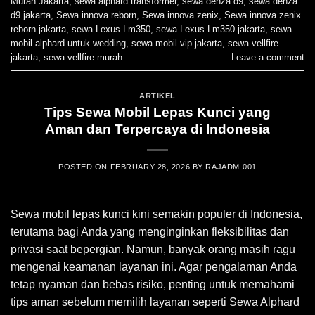
Murah Jakarta
,
sewa alphard transformer
,
sewa denza d9
,
sewa denza
d9 jakarta
,
Sewa innova reborn
,
Sewa innova zenix
,
Sewa innova zenix
reborn jakarta
,
sewa Lexus Lm350
,
sewa Lexus Lm350 jakarta
,
sewa
mobil alphard untuk wedding
,
sewa mobil vip jakarta
,
sewa vellfire
jakarta
,
sewa vellfire murah
Leave a comment
ARTIKEL
Tips Sewa Mobil Lepas Kunci yang
Aman dan Terpercaya di Indonesia
POSTED ON
FEBRUARY 28, 2026
BY
RAJADM-001
Sewa mobil lepas kunci kini semakin populer di Indonesia,
terutama bagi Anda yang menginginkan fleksibilitas dan
privasi saat bepergian. Namun, banyak orang masih ragu
mengenai keamanan layanan ini. Agar pengalaman Anda
tetap nyaman dan bebas risiko, penting untuk memahami
tips aman sebelum memilih layanan seperti Sewa Alphard