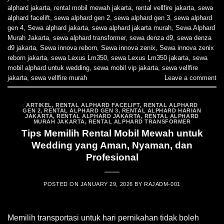
alphard jakarta
,
rental mobil mewah jakarta
,
rental vellfire jakarta
,
sewa
alphard facelift
,
sewa alphard gen 2
,
sewa alphard gen 3
,
sewa alphard
gen 4
,
Sewa alphard jakarta
,
sewa alphard jakarta murah
,
Sewa Alphard
Murah Jakarta
,
sewa alphard transformer
,
sewa denza d9
,
sewa denza
d9 jakarta
,
Sewa innova reborn
,
Sewa innova zenix
,
Sewa innova zenix
reborn jakarta
,
sewa Lexus Lm350
,
sewa Lexus Lm350 jakarta
,
sewa
mobil alphard untuk wedding
,
sewa mobil vip jakarta
,
sewa vellfire
jakarta
,
sewa vellfire murah
Leave a comment
ARTIKEL
,
RENTAL ALPHARD FACELIFT
,
RENTAL ALPHARD
GEN 2
,
RENTAL ALPHARD GEN 3
,
RENTAL ALPHARD HARIAN
JAKARTA
,
RENTAL ALPHARD JAKARTA
,
RENTAL ALPHARD
MURAH JAKARTA
,
RENTAL ALPHARD TRANSFORMER
Tips Memilih Rental Mobil Mewah untuk
Wedding yang Aman, Nyaman, dan
Profesional
POSTED ON
JANUARY 29, 2026
BY
RAJADM-001
Memilih transportasi untuk hari pernikahan tidak boleh