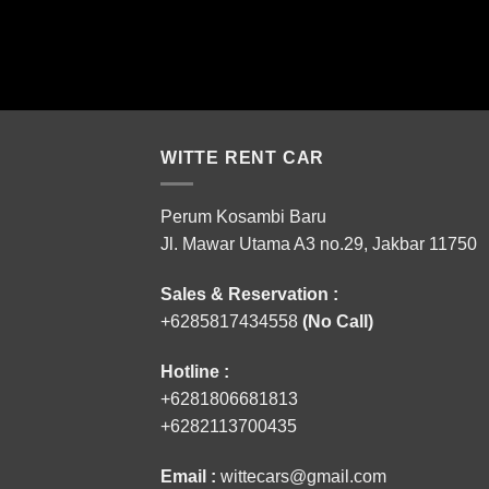
WITTE RENT CAR
Perum Kosambi Baru
Jl. Mawar Utama A3 no.29, Jakbar 11750
Sales & Reservation :
+6285817434558
(No Call)
Hotline :
+6281806681813
+6282113700435
Email :
wittecars@gmail.com