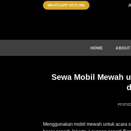
Skip
J
WHATSAPP HOTLINE
to
content
HOME
ABOUT
Sewa Mobil Mewah un
POSTE
Menggunakan mobil mewah untuk acara spes