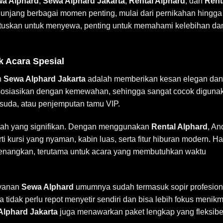
a Alphard
,
Sewa Alphard Jakarta
,
Rental Alphard
, dan
Rent
nunjang berbagai momen penting, mulai dari pernikahan hingga
tuskan untuk menyewa, penting untuk memahami kelebihan da
 Acara Spesial
n
Sewa Alphard Jakarta
adalah memberikan kesan elegan dan
diasosiasikan dengan kemewahan, sehingga sangat cocok diguna
isuda, atau penjemputan tamu VIP.
mbah yang signifikan. Dengan menggunakan
Rental Alphard
, An
i kursi yang nyaman, kabin luas, serta fitur hiburan modern. Ha
yenangkan, terutama untuk acara yang membutuhkan waktu
ayanan
Sewa Alphard
umumnya sudah termasuk sopir profesion
idak perlu repot menyetir sendiri dan bisa lebih fokus menikm
Alphard Jakarta
juga menawarkan paket lengkap yang fleksibe