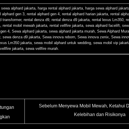
 sewa alphard jakarta
,
harga rental alphard jakarta
,
harga sewa alphard jakart
l alphard gen 3
,
rental alphard gen 4
,
rental alphard harian jakarta
,
rental alph
rd transformer
,
rental denza d9
,
rental denza d9 jakarta
,
rental lexus Lm350
,
re
a
,
rental mobil mewah jakarta
,
rental vellfire jakarta
,
sewa alphard facelift
,
sew
 gen 4
,
Sewa alphard jakarta
,
sewa alphard jakarta murah
,
Sewa Alphard Mur
9
,
sewa denza d9 jakarta
,
Sewa innova reborn
,
Sewa innova zenix
,
Sewa inno
exus Lm350 jakarta
,
sewa mobil alphard untuk wedding
,
sewa mobil vip jakart
ellfire jakarta
,
sewa vellfire murah
.
Sebelum Menyewa Mobil Mewah, Ketahui D
tungan
Kelebihan dan Risikonya
ngkan