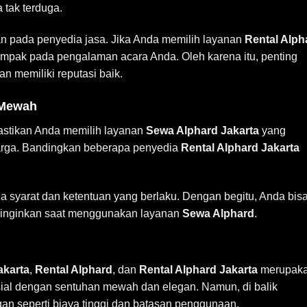
 tak terduga.
n pada penyedia jasa. Jika Anda memilih layanan
Rental Alph
rdampak pada pengalaman acara Anda. Oleh karena itu, penting
n memiliki reputasi baik.
 Mewah
astikan Anda memilih layanan
Sewa Alphard Jakarta
yang
 harga. Bandingkan beberapa penyedia
Rental Alphard Jakarta
 syarat dan ketentuan yang berlaku. Dengan begitu, Anda bis
diinginkan saat menggunakan layanan
Sewa Alphard
.
akarta
,
Rental Alphard
, dan
Rental Alphard Jakarta
merupak
sial dengan sentuhan mewah dan elegan. Namun, di balik
an seperti biaya tinggi dan batasan penggunaan.