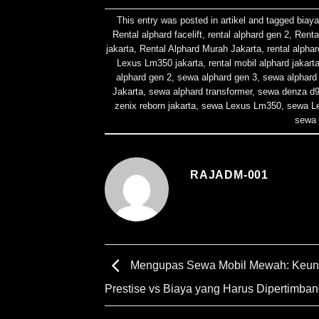
This entry was posted in
artikel
and tagged
biaya
Rental alphard facelift
,
rental alphard gen 2
,
Renta
jakarta
,
Rental Alphard Murah Jakarta
,
rental alpha
Lexus Lm350 jakarta
,
rental mobil alphard jakart
alphard gen 2
,
sewa alphard gen 3
,
sewa alphard
Jakarta
,
sewa alphard transformer
,
sewa denza d
zenix reborn jakarta
,
sewa Lexus Lm350
,
sewa L
sewa v
RAJADM-001
Mengupas Sewa Mobil Mewah: Keun
Prestise vs Biaya yang Harus Dipertimba