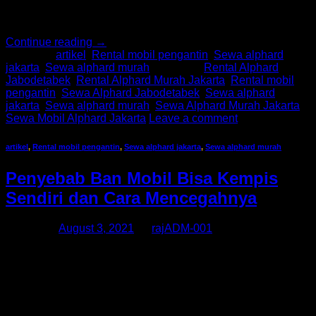
sangat membutuhkan jasa persewaan mobil. Alasan
mengapa acara […]
Continue reading
→
Posted in
artikel
,
Rental mobil pengantin
,
Sewa alphard
jakarta
,
Sewa alphard murah
|
Tagged
Rental Alphard
Jabodetabek
,
Rental Alphard Murah Jakarta
,
Rental mobil
pengantin
,
Sewa Alphard Jabodetabek
,
Sewa alphard
jakarta
,
Sewa alphard murah
,
Sewa Alphard Murah Jakarta
,
Sewa Mobil Alphard Jakarta
Leave a comment
artikel
,
Rental mobil pengantin
,
Sewa alphard jakarta
,
Sewa alphard murah
Penyebab Ban Mobil Bisa Kempis
Sendiri dan Cara Mencegahnya
Posted on
August 3, 2021
by
rajADM-001
Pemberi “nyawa” pada ban adalah udara atau angin yang
dimasukkan ke dalamnya sehingga menjaga bentuk dan
mempertahankan kinerja ban saat dikendarai. Tekanan
udara pada ban wajib dijaga sesuai dengan rekomendasi
pabrikan mobil supaya tidak bermasalah. Seperti mobil
terasa berat saat dikendalikan lantaran ban yang kempis.