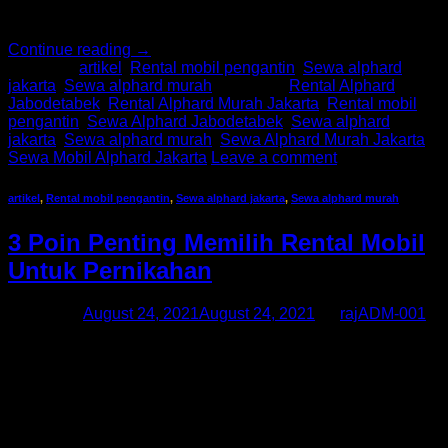
dan vendor-vendor telah […]
Continue reading
→
Posted in
artikel
,
Rental mobil pengantin
,
Sewa alphard
jakarta
,
Sewa alphard murah
|
Tagged
Rental Alphard
Jabodetabek
,
Rental Alphard Murah Jakarta
,
Rental mobil
pengantin
,
Sewa Alphard Jabodetabek
,
Sewa alphard
jakarta
,
Sewa alphard murah
,
Sewa Alphard Murah Jakarta
,
Sewa Mobil Alphard Jakarta
Leave a comment
artikel
,
Rental mobil pengantin
,
Sewa alphard jakarta
,
Sewa alphard murah
3 Poin Penting Memilih Rental Mobil
Untuk Pernikahan
Posted on
August 24, 2021
August 24, 2021
by
rajADM-001
Sewa alphard jakarta, Sewa alphard murah, Rental mobil
pengantin, Sewa Alphard Murah Jakarta, Sewa Alphard
Jabodetabek, Rental Alphard Murah Jakarta, Rental Alphard
Jabodetabek, Sewa Mobil Alphard Jakarta Rental mobil tidak
hanya dibutuhkan untuk menyewa mobil saat kita ingin
bepergian di saat liburan saja. Acara pernikahanpun saat ini