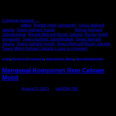
lampu strobo tidak dipasang pada mobil pribadi. Ada
kalanya, pemilik kendaraan memodifikasi lampu strobo agar
[…]
Continue reading
→
Posted in
artikel
,
Rental mobil pengantin
,
Sewa alphard
jakarta
,
Sewa alphard murah
|
Tagged
Rental Alphard
Jabodetabek
,
Rental Alphard Murah Jakarta
,
Rental mobil
pengantin
,
Sewa Alphard Jabodetabek
,
Sewa alphard
jakarta
,
Sewa alphard murah
,
Sewa Alphard Murah Jakarta
,
Sewa Mobil Alphard Jakarta
Leave a comment
artikel
,
Rental mobil pengantin
,
Sewa alphard jakarta
,
Sewa alphard murah
Mengenal Komponen Rem Cakram
Mobil
Posted on
August 3, 2021
by
rajADM-001
Rem cakram adalah salah satu jenis rem yang umum
digunakan pada kendaraan bermotor, termasuk mobil.
Fungsi utamanya sudah jelas, yaitu mengurangi laju mobil.
Rem jenis ini lebih muktahir dari komponen rem tromol atau