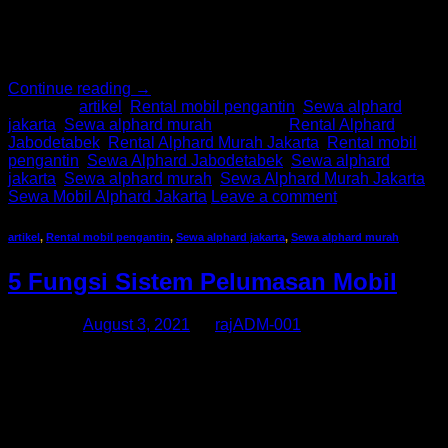
rem drum. Jika dibandingkan, rem cakram cenderung lebih
unggul karena mampu memperpendek jarak pengereman.
Keunggulan tersebut didapat karena rem cakram pada mobil
tersusun atas […]
Continue reading
→
Posted in
artikel
,
Rental mobil pengantin
,
Sewa alphard
jakarta
,
Sewa alphard murah
|
Tagged
Rental Alphard
Jabodetabek
,
Rental Alphard Murah Jakarta
,
Rental mobil
pengantin
,
Sewa Alphard Jabodetabek
,
Sewa alphard
jakarta
,
Sewa alphard murah
,
Sewa Alphard Murah Jakarta
,
Sewa Mobil Alphard Jakarta
Leave a comment
artikel
,
Rental mobil pengantin
,
Sewa alphard jakarta
,
Sewa alphard murah
5 Fungsi Sistem Pelumasan Mobil
Posted on
August 3, 2021
by
rajADM-001
Apa fungsi sistem pelumasan pada mobil? Ada berbagai
macam fungsi yang diberikan sistem ini dalam kinerja mobil.
Sistem pelumasan sangat penting untuk dijaga agar mobil
bisa Anda gunakan secara optimal sepanjang hari. Sistem
pelumasan memang sangat erat dengan penggunaan oli.