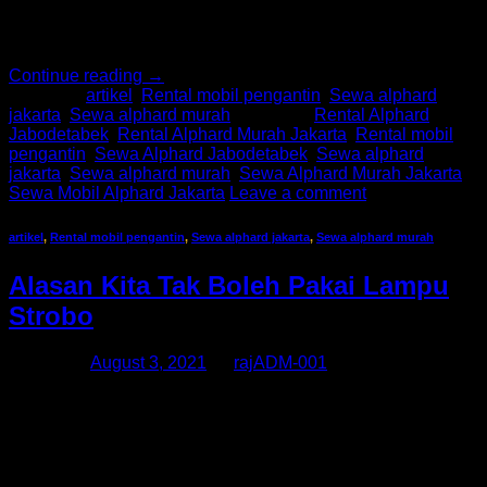
Masalahnya, ban mobil pasti kempis dengan sendirinya
seiring waktu. Supaya […]
Continue reading
→
Posted in
artikel
,
Rental mobil pengantin
,
Sewa alphard
jakarta
,
Sewa alphard murah
|
Tagged
Rental Alphard
Jabodetabek
,
Rental Alphard Murah Jakarta
,
Rental mobil
pengantin
,
Sewa Alphard Jabodetabek
,
Sewa alphard
jakarta
,
Sewa alphard murah
,
Sewa Alphard Murah Jakarta
,
Sewa Mobil Alphard Jakarta
Leave a comment
artikel
,
Rental mobil pengantin
,
Sewa alphard jakarta
,
Sewa alphard murah
Alasan Kita Tak Boleh Pakai Lampu
Strobo
Posted on
August 3, 2021
by
rajADM-001
Lampu strobo, atau disebut juga dengan lampu rotator,
adalah salah satu jenis lampu yang tergolong sebagai
aksesoris pada mobil. Ciri khas dari lampu ini adalah
mengeluarkan warna dan bergerak memutar (rotate). Karena
sifatnya yang tidak wajib atau sekedar hiasan (aksesori),