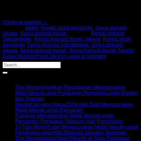
Sebenarnya fungsi utama sistem pelumasan adalah
mengurangi gesekan. Selain itu juga untuk mencegah terjadi
masalah […]
Continue reading
→
Posted in
artikel
,
Rental mobil pengantin
,
Sewa alphard
jakarta
,
Sewa alphard murah
|
Tagged
Rental Alphard
Jabodetabek
,
Rental Alphard Murah Jakarta
,
Rental mobil
pengantin
,
Sewa Alphard Jabodetabek
,
Sewa alphard
jakarta
,
Sewa alphard murah
,
Sewa Alphard Murah Jakarta
,
Sewa Mobil Alphard Jakarta
Leave a comment
Recent Posts
Tips Memaksimalkan Pengalaman Menggunakan
Mobil Mewah agar Perjalanan Pengantin Lebih Elegan
dan Nyaman
Kesalahan yang Harus Dihindari Saat Menggunakan
Mobil Mewah untuk Pengantin
Panduan Menggunakan Mobil Mewah untuk
Pengantin: Persiapan Sebelum Hari Pernikahan
10 Tips Memilih dan Menggunakan Mobil Mewah untuk
Pernikahan agar Hari Bahagia Semakin Berkesan
Tips Mengendarai Mobil Mewah di Jalan Perkotaan