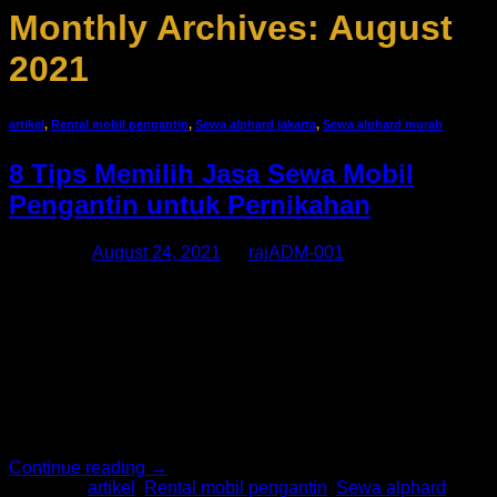
Monthly Archives:
August
2021
artikel
,
Rental mobil pengantin
,
Sewa alphard jakarta
,
Sewa alphard murah
8 Tips Memilih Jasa Sewa Mobil
Pengantin untuk Pernikahan
Posted on
August 24, 2021
by
rajADM-001
Sewa alphard jakarta, Sewa alphard murah, Rental mobil
pengantin, Sewa Alphard Murah Jakarta, Sewa Alphard
Jabodetabek, Rental Alphard Murah Jakarta, Rental Alphard
Jabodetabek, Sewa Mobil Alphard Jakarta Maraknya
penyedia jasa Rental mobil pengantin terkadang membuat
sebagian calon konsumen merasa kebingungan ketika akan
menentukan pilihannya. Tidak hanya soal kredibilitas saja,
tapi juga melihat layanan dan fasilitas yang […]
Continue reading
→
Posted in
artikel
,
Rental mobil pengantin
,
Sewa alphard