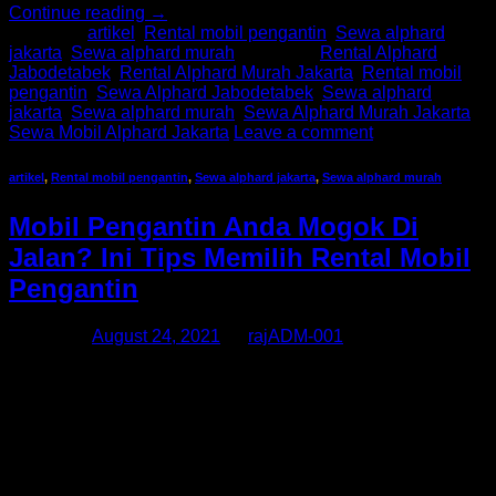
Continue reading
→
Posted in
artikel
,
Rental mobil pengantin
,
Sewa alphard
jakarta
,
Sewa alphard murah
|
Tagged
Rental Alphard
Jabodetabek
,
Rental Alphard Murah Jakarta
,
Rental mobil
pengantin
,
Sewa Alphard Jabodetabek
,
Sewa alphard
jakarta
,
Sewa alphard murah
,
Sewa Alphard Murah Jakarta
,
Sewa Mobil Alphard Jakarta
Leave a comment
artikel
,
Rental mobil pengantin
,
Sewa alphard jakarta
,
Sewa alphard murah
Mobil Pengantin Anda Mogok Di
Jalan? Ini Tips Memilih Rental Mobil
Pengantin
Posted on
August 24, 2021
by
rajADM-001
Sewa alphard jakarta, Sewa alphard murah, Rental mobil
pengantin, Sewa Alphard Murah Jakarta, Sewa Alphard
Jabodetabek, Rental Alphard Murah Jakarta, Rental Alphard
Jabodetabek, Sewa Mobil Alphard Jakarta Selama berbulan-
bulan lamanya Anda dan pasangan telah mempersiapkan
pesta pernikahan yang akan menjadi hari tak terlupakan bagi
Anda berdua. Semua rencana telah tersusun dengan rapih