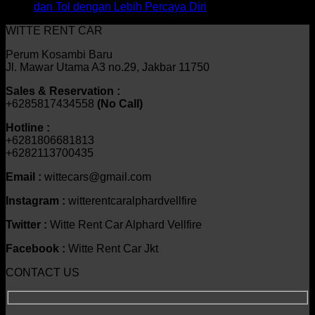
dan Tol dengan Lebih Percaya Diri
WITTE RENT CAR
Perum Kosambi Baru
Jl. Mawar Utama A3 no.29, Jakbar 11750
Sales & Reservation :
+6285817434558
(No Call)
Hotline :
+6281806681813
+6282113700435
Email :
wittecars@gmail.com
Instagram :
witterentcaralphardvellfire
Twitter :
Witte Rent Car Alphard Vellfire
Facebook :
Witte Rent Car Jkt
CONTACT US