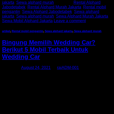
jakarta
,
Sewa alphard murah
|
Tagged
Rental Alphard
Jabodetabek
,
Rental Alphard Murah Jakarta
,
Rental mobil
pengantin
,
Sewa Alphard Jabodetabek
,
Sewa alphard
jakarta
,
Sewa alphard murah
,
Sewa Alphard Murah Jakarta
,
Sewa Mobil Alphard Jakarta
Leave a comment
artikel
,
Rental mobil pengantin
,
Sewa alphard jakarta
,
Sewa alphard murah
Bingung Memilih Wedding Car?
Berikut 5 Mobil Terbaik Untuk
Wedding Car
Posted on
August 24, 2021
by
rajADM-001
Sewa alphard jakarta, Sewa alphard murah, Rental mobil
pengantin, Sewa Alphard Murah Jakarta, Sewa Alphard
Jabodetabek, Rental Alphard Murah Jakarta, Rental Alphard
Jabodetabek, Sewa Mobil Alphard Jakarta Selain baju
pengantin dan make up, pemilihan wedding car atau mobil
pengantin juga menjadi bagian yang penting bagi pasangan
yang akan menikah. Wedding car menjadi kendaraan yang
akan […]