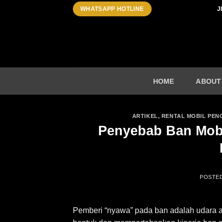
Skip
J
WHATSAPP HOTLINE
to
content
HOME
ABOUT
ARTIKEL
,
RENTAL MOBIL PEN
Penyebab Ban Mobi
POSTE
Pemberi “nyawa” pada ban adalah udara 