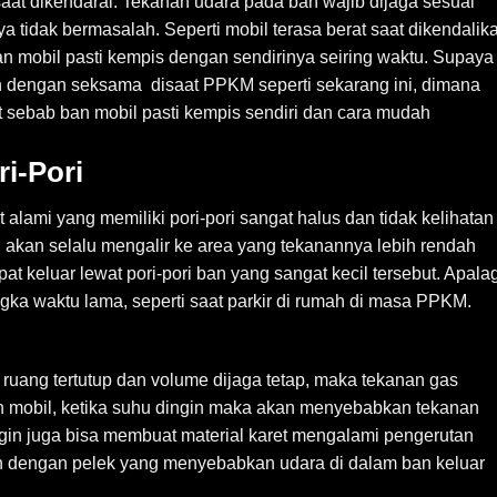
at dikendarai. Tekanan udara pada ban wajib dijaga sesuai
 tidak bermasalah. Seperti mobil terasa berat saat dikendalik
n mobil pasti kempis dengan sendirinya seiring waktu. Supaya
n dengan seksama disaat PPKM seperti sekarang ini, dimana
t sebab ban mobil pasti kempis sendiri dan cara mudah
ri-Pori
alami yang memiliki pori-pori sangat halus dan tidak kelihatan
i akan selalu mengalir ke area yang tekanannya lebih rendah
 keluar lewat pori-pori ban yang sangat kecil tersebut. Apalag
angka waktu lama, seperti saat parkir di rumah di masa PPKM.
uang tertutup dan volume dijaga tetap, maka tekanan gas
 mobil, ketika suhu dingin maka akan menyebabkan tekanan
ngin juga bisa membuat material karet mengalami pengerutan
n dengan pelek yang menyebabkan udara di dalam ban keluar