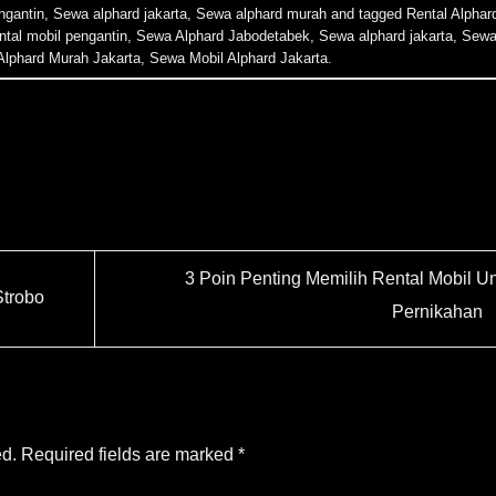
ngantin
,
Sewa alphard jakarta
,
Sewa alphard murah
and tagged
Rental Alphar
ntal mobil pengantin
,
Sewa Alphard Jabodetabek
,
Sewa alphard jakarta
,
Sew
lphard Murah Jakarta
,
Sewa Mobil Alphard Jakarta
.
3 Poin Penting Memilih Rental Mobil U
Strobo
Pernikahan
ed.
Required fields are marked
*