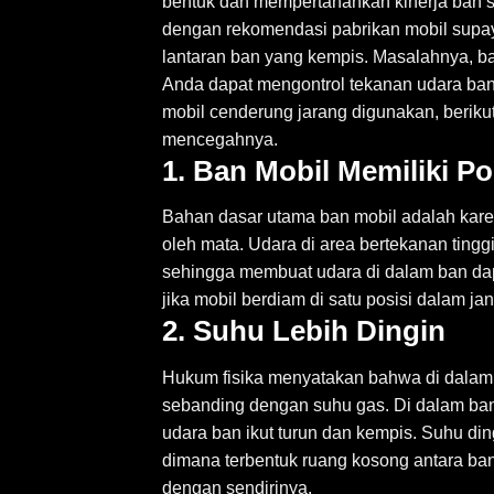
bentuk dan mempertahankan kinerja ban sa
dengan rekomendasi pabrikan mobil supaya
lantaran ban yang kempis. Masalahnya, ba
Anda dapat mengontrol tekanan udara ba
mobil cenderung jarang digunakan, beriku
mencegahnya.
1. Ban Mobil Memiliki Po
Bahan dasar utama ban mobil adalah karet 
oleh mata. Udara di area bertekanan tingg
sehingga membuat udara di dalam ban dapat
jika mobil berdiam di satu posisi dalam j
2. Suhu Lebih Dingin
Hukum fisika menyatakan bahwa di dalam r
sebanding dengan suhu gas. Di dalam ban
udara ban ikut turun dan kempis. Suhu di
dimana terbentuk ruang kosong antara ba
dengan sendirinya.