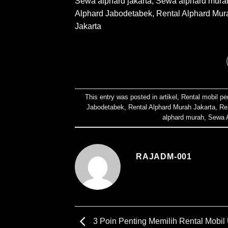
Sewa alphard jakarta
,
Sewa alphard mura
Alphard Jabodetabek, Rental Alphard Mur
Jakarta
This entry was posted in
artikel
,
Rental mobil pe
Jabodetabek
,
Rental Alphard Murah Jakarta
,
Re
alphard murah
,
Sewa A
RAJADM-001
3 Poin Penting Memilih Rental Mobil