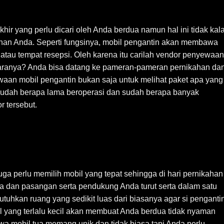
khir yang perlu dicari oleh Anda berdua namun hal ini tidak kal
han Anda. Seperti fungsinya, mobil pengantin akan membawa
atau tempat resepsi. Oleh karena itu carilah vendor penyewaan
caranya? Anda bisa datang ke pameran-pameran pernikahan da
aan mobil pengantin bukan saja untuk melihat paket apa yang
udah berapa lama beroperasi dan sudah berapa banyak
 tersebut.
ga perlu memilih mobil yang tepat sehingga di hari pernikahan
 dan pasangan serta pendukung Anda turut serta dalam satu
tuhkan ruang yang sedikit luas dari biasanya agar si penganti
 yang terlalu kecil akan membuat Anda berdua tidak nyaman
wa mobil tua memang unik dan tidak biasa tapi Anda perlu