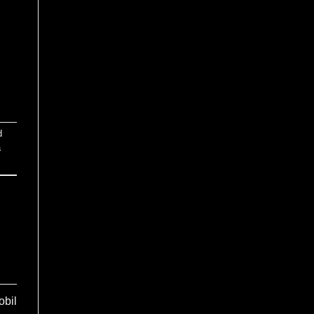
d
a
obil