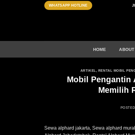
Skip
J
WHATSAPP HOTLINE
to
content
HOME
ABOUT
ARTIKEL
,
RENTAL MOBIL PEN
Mobil Pengantin 
Memilih 
POSTE
Sewa alphard jakarta, Sewa alphard mura