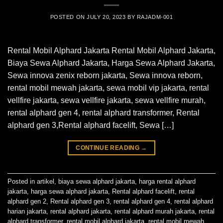
POSTED ON
JULY 20, 2023
BY
RAJADM-001
Rental Mobil Alphard Jakarta Rental Mobil Alphard Jakarta,
Biaya Sewa Alphard Jakarta, Harga Sewa Alphard Jakarta,
Sewa innova zenix reborn jakarta, Sewa innova reborn,
rental mobil mewah jakarta, sewa mobil vip jakarta, rental
vellfire jakarta, sewa vellfire jakarta, sewa vellfire murah,
rental alphard gen 4, rental alphard transformer, Rental
alphard gen 3,Rental alphard facelift, Sewa […]
CONTINUE READING
→
Posted in
artikel
,
biaya sewa alphard jakarta
,
harga rental alphard
jakarta
,
harga sewa alphard jakarta
,
Rental alphard facelift
,
rental
alphard gen 2
,
Rental alphard gen 3
,
rental alphard gen 4
,
rental alphard
harian jakarta
,
rental alphard jakarta
,
rental alphard murah jakarta
,
rental
alphard transformer
,
rental mobil alphard jakarta
,
rental mobil mewah