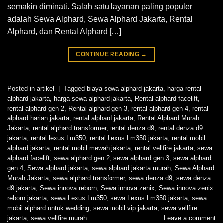
semakin diminati. Salah satu layanan paling populer
adalah Sewa Alphard, Sewa Alphard Jakarta, Rental
Alphard, dan Rental Alphard […]
CONTINUE READING
→
Posted in
artikel
|
Tagged
biaya sewa alphard jakarta
,
harga rental
alphard jakarta
,
harga sewa alphard jakarta
,
Rental alphard facelift
,
rental alphard gen 2
,
Rental alphard gen 3
,
rental alphard gen 4
,
rental
alphard harian jakarta
,
rental alphard jakarta
,
Rental Alphard Murah
Jakarta
,
rental alphard transformer
,
rental denza d9
,
rental denza d9
jakarta
,
rental lexus Lm350
,
rental Lexus Lm350 jakarta
,
rental mobil
alphard jakarta
,
rental mobil mewah jakarta
,
rental vellfire jakarta
,
sewa
alphard facelift
,
sewa alphard gen 2
,
sewa alphard gen 3
,
sewa alphard
gen 4
,
Sewa alphard jakarta
,
sewa alphard jakarta murah
,
Sewa Alphard
Murah Jakarta
,
sewa alphard transformer
,
sewa denza d9
,
sewa denza
d9 jakarta
,
Sewa innova reborn
,
Sewa innova zenix
,
Sewa innova zenix
reborn jakarta
,
sewa Lexus Lm350
,
sewa Lexus Lm350 jakarta
,
sewa
mobil alphard untuk wedding
,
sewa mobil vip jakarta
,
sewa vellfire
jakarta
,
sewa vellfire murah
Leave a comment