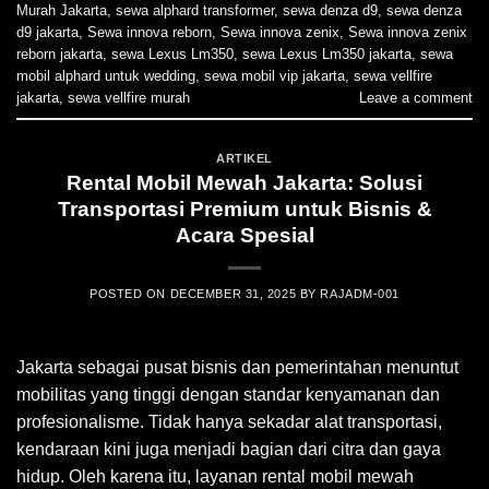
Murah Jakarta
,
sewa alphard transformer
,
sewa denza d9
,
sewa denza
d9 jakarta
,
Sewa innova reborn
,
Sewa innova zenix
,
Sewa innova zenix
reborn jakarta
,
sewa Lexus Lm350
,
sewa Lexus Lm350 jakarta
,
sewa
mobil alphard untuk wedding
,
sewa mobil vip jakarta
,
sewa vellfire
jakarta
,
sewa vellfire murah
Leave a comment
ARTIKEL
Rental Mobil Mewah Jakarta: Solusi
Transportasi Premium untuk Bisnis &
Acara Spesial
POSTED ON
DECEMBER 31, 2025
BY
RAJADM-001
Jakarta sebagai pusat bisnis dan pemerintahan menuntut
mobilitas yang tinggi dengan standar kenyamanan dan
profesionalisme. Tidak hanya sekadar alat transportasi,
kendaraan kini juga menjadi bagian dari citra dan gaya
hidup. Oleh karena itu, layanan rental mobil mewah