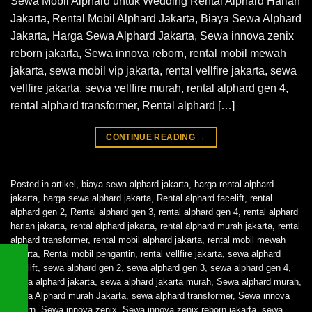
Sewa Mobil Alphard untuk Wedding Rental Alphard Harian
Jakarta, Rental Mobil Alphard Jakarta, Biaya Sewa Alphard
Jakarta, Harga Sewa Alphard Jakarta, Sewa innova zenix
reborn jakarta, Sewa innova reborn, rental mobil mewah
jakarta, sewa mobil vip jakarta, rental vellfire jakarta, sewa
vellfire jakarta, sewa vellfire murah, rental alphard gen 4,
rental alphard transformer, Rental alphard […]
CONTINUE READING
→
Posted in
artikel
,
biaya sewa alphard jakarta
,
harga rental alphard
jakarta
,
harga sewa alphard jakarta
,
Rental alphard facelift
,
rental
alphard gen 2
,
Rental alphard gen 3
,
rental alphard gen 4
,
rental alphard
harian jakarta
,
rental alphard jakarta
,
rental alphard murah jakarta
,
rental
alphard transformer
,
rental mobil alphard jakarta
,
rental mobil mewah
jakarta
,
Rental mobil pengantin
,
rental vellfire jakarta
,
sewa alphard
facelift
,
sewa alphard gen 2
,
sewa alphard gen 3
,
sewa alphard gen 4
,
Sewa alphard jakarta
,
sewa alphard jakarta murah
,
Sewa alphard murah
,
Sewa Alphard murah Jakarta
,
sewa alphard transformer
,
Sewa innova
reborn
,
Sewa innova zenix
,
Sewa innova zenix reborn jakarta
,
sewa