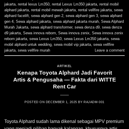
jakarta
,
rental lexus Lm350
,
rental Lexus Lm350 jakarta
,
rental mobil
alphard jakarta
,
rental mobil mewah jakarta
,
rental vellfire jakarta
,
sewa
alphard facelift
,
sewa alphard gen 2
,
sewa alphard gen 3
,
sewa alphard
gen 4
,
Sewa alphard jakarta
,
sewa alphard jakarta murah
,
Sewa Alphard
Murah Jakarta
,
sewa alphard transformer
,
sewa denza d9
,
sewa denza
d9 jakarta
,
Sewa innova reborn
,
Sewa innova zenix
,
Sewa innova zenix
reborn jakarta
,
sewa Lexus Lm350
,
sewa Lexus Lm350 jakarta
,
sewa
mobil alphard untuk wedding
,
sewa mobil vip jakarta
,
sewa vellfire
jakarta
,
sewa vellfire murah
Leave a comment
ARTIKEL
Kenapa Toyota Alphard Jadi Favorit
Artis & Pengusaha — Fakta dari WITTE
Rent Car
POSTED ON
DECEMBER 1, 2025
BY
RAJADM-001
Toyota Alphard sudah lama dikenal sebagai MPV premium
yang menjadi pilihan banyak kalangan, khususnya artis,