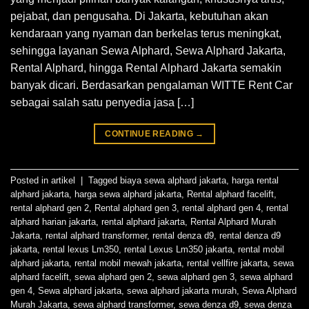
pejabat, dan pengusaha. Di Jakarta, kebutuhan akan
kendaraan yang nyaman dan berkelas terus meningkat,
sehingga layanan Sewa Alphard, Sewa Alphard Jakarta,
Rental Alphard, hingga Rental Alphard Jakarta semakin
banyak dicari. Berdasarkan pengalaman WITTE Rent Car
sebagai salah satu penyedia jasa […]
CONTINUE READING
→
Posted in
artikel
|
Tagged
biaya sewa alphard jakarta
,
harga rental
alphard jakarta
,
harga sewa alphard jakarta
,
Rental alphard facelift
,
rental alphard gen 2
,
Rental alphard gen 3
,
rental alphard gen 4
,
rental
alphard harian jakarta
,
rental alphard jakarta
,
Rental Alphard Murah
Jakarta
,
rental alphard transformer
,
rental denza d9
,
rental denza d9
jakarta
,
rental lexus Lm350
,
rental Lexus Lm350 jakarta
,
rental mobil
alphard jakarta
,
rental mobil mewah jakarta
,
rental vellfire jakarta
,
sewa
alphard facelift
,
sewa alphard gen 2
,
sewa alphard gen 3
,
sewa alphard
gen 4
,
Sewa alphard jakarta
,
sewa alphard jakarta murah
,
Sewa Alphard
Murah Jakarta
,
sewa alphard transformer
,
sewa denza d9
,
sewa denza