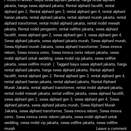
jakarta
,
harga sewa alphard jakarta
,
Rental alphard facelift
,
rental
alphard gen 2
,
Rental alphard gen 3
,
rental alphard gen 4
,
rental alphard
harian jakarta
,
rental alphard jakarta
,
rental alphard murah jakarta
,
rental
alphard transformer
,
rental mobil alphard jakarta
,
rental mobil mewah
jakarta
,
Rental mobil pengantin
,
rental vellfire jakarta
,
sewa alphard
facelift
,
sewa alphard gen 2
,
sewa alphard gen 3
,
sewa alphard gen 4
,
Sewa alphard jakarta
,
sewa alphard jakarta murah
,
Sewa alphard murah
,
Sewa Alphard murah Jakarta
,
sewa alphard transformer
,
Sewa innova
reborn
,
Sewa innova zenix
,
Sewa innova zenix reborn jakarta
,
sewa
mobil alphard untuk wedding
,
sewa mobil vip jakarta
,
sewa vellfire
jakarta
,
sewa vellfire murah
|
Tagged
biaya sewa alphard jakarta
,
harga
rental alphard jakarta
,
harga sewa alphard jakarta
,
Rental alphard
facelift
,
rental alphard gen 2
,
Rental alphard gen 3
,
rental alphard gen 4
,
rental alphard harian jakarta
,
rental alphard jakarta
,
Rental Alphard
Murah Jakarta
,
rental alphard transformer
,
rental mobil alphard jakarta
,
rental mobil mewah jakarta
,
rental vellfire jakarta
,
sewa alphard facelift
,
sewa alphard gen 2
,
sewa alphard gen 3
,
sewa alphard gen 4
,
Sewa
alphard jakarta
,
sewa alphard jakarta murah
,
Sewa Alphard Murah
Jakarta
,
sewa alphard transformer
,
Sewa innova reborn
,
Sewa innova
zenix
,
Sewa innova zenix reborn jakarta
,
sewa mobil alphard untuk
wedding
,
sewa mobil vip jakarta
,
sewa vellfire jakarta
,
sewa vellfire
murah
Leave a comment