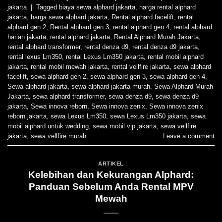
jakarta
|
Tagged
biaya sewa alphard jakarta
,
harga rental alphard
jakarta
,
harga sewa alphard jakarta
,
Rental alphard facelift
,
rental
alphard gen 2
,
Rental alphard gen 3
,
rental alphard gen 4
,
rental alphard
harian jakarta
,
rental alphard jakarta
,
Rental Alphard Murah Jakarta
,
rental alphard transformer
,
rental denza d9
,
rental denza d9 jakarta
,
rental lexus Lm350
,
rental Lexus Lm350 jakarta
,
rental mobil alphard
jakarta
,
rental mobil mewah jakarta
,
rental vellfire jakarta
,
sewa alphard
facelift
,
sewa alphard gen 2
,
sewa alphard gen 3
,
sewa alphard gen 4
,
Sewa alphard jakarta
,
sewa alphard jakarta murah
,
Sewa Alphard Murah
Jakarta
,
sewa alphard transformer
,
sewa denza d9
,
sewa denza d9
jakarta
,
Sewa innova reborn
,
Sewa innova zenix
,
Sewa innova zenix
reborn jakarta
,
sewa Lexus Lm350
,
sewa Lexus Lm350 jakarta
,
sewa
mobil alphard untuk wedding
,
sewa mobil vip jakarta
,
sewa vellfire
jakarta
,
sewa vellfire murah
Leave a comment
ARTIKEL
Kelebihan dan Kekurangan Alphard:
Panduan Sebelum Anda Rental MPV
Mewah