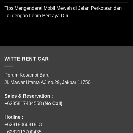
Tips Mengendarai Mobil Mewah di Jalan Perkotaan dan
Tol dengan Lebih Percaya Diri
WITTE RENT CAR
Perum Kosambi Baru
Jl. Mawar Utama A3 no.29, Jakbar 11750
Sales & Reservation :
+6285817434558
(No Call)
Hotline :
+6281806681813
+6282113700435