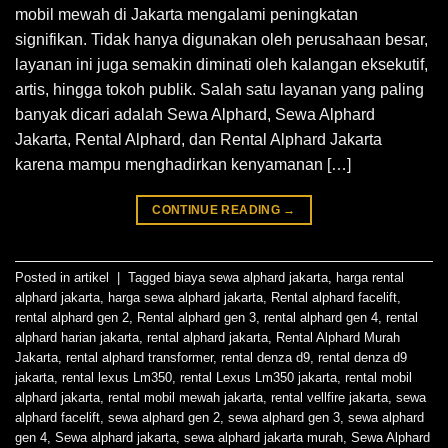
mobil mewah di Jakarta mengalami peningkatan
signifikan. Tidak hanya digunakan oleh perusahaan besar,
layanan ini juga semakin diminati oleh kalangan eksekutif,
artis, hingga tokoh publik. Salah satu layanan yang paling
banyak dicari adalah Sewa Alphard, Sewa Alphard
Jakarta, Rental Alphard, dan Rental Alphard Jakarta
karena mampu menghadirkan kenyamanan […]
CONTINUE READING
→
Posted in
artikel
|
Tagged
biaya sewa alphard jakarta
,
harga rental
alphard jakarta
,
harga sewa alphard jakarta
,
Rental alphard facelift
,
rental alphard gen 2
,
Rental alphard gen 3
,
rental alphard gen 4
,
rental
alphard harian jakarta
,
rental alphard jakarta
,
Rental Alphard Murah
Jakarta
,
rental alphard transformer
,
rental denza d9
,
rental denza d9
jakarta
,
rental lexus Lm350
,
rental Lexus Lm350 jakarta
,
rental mobil
alphard jakarta
,
rental mobil mewah jakarta
,
rental vellfire jakarta
,
sewa
alphard facelift
,
sewa alphard gen 2
,
sewa alphard gen 3
,
sewa alphard
gen 4
,
Sewa alphard jakarta
,
sewa alphard jakarta murah
,
Sewa Alphard