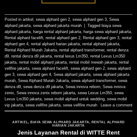
Posted in
artikel
,
sewa alphard gen 2
,
sewa alphard gen 3
,
Sewa
alphard jakarta
,
sewa alphard jakarta murah
|
Tagged
biaya sewa
alphard jakarta
,
harga rental alphard jakarta
,
harga sewa alphard jakarta
,
Rental alphard facelift
,
rental alphard gen 2
,
Rental alphard gen 3
,
rental
alphard gen 4
,
rental alphard harian jakarta
,
rental alphard jakarta
,
Rental Alphard Murah Jakarta
,
rental alphard transformer
,
rental denza
d9
,
rental denza d9 jakarta
,
rental lexus Lm350
,
rental Lexus Lm350
jakarta
,
rental mobil alphard jakarta
,
rental mobil mewah jakarta
,
rental
vellfire jakarta
,
sewa alphard facelift
,
sewa alphard gen 2
,
sewa alphard
gen 3
,
sewa alphard gen 4
,
Sewa alphard jakarta
,
sewa alphard jakarta
murah
,
Sewa Alphard Murah Jakarta
,
sewa alphard transformer
,
sewa
denza d9
,
sewa denza d9 jakarta
,
Sewa innova reborn
,
Sewa innova
zenix
,
Sewa innova zenix reborn jakarta
,
sewa Lexus Lm350
,
sewa
Lexus Lm350 jakarta
,
sewa mobil alphard untuk wedding
,
sewa mobil
vip jakarta
,
sewa vellfire jakarta
,
sewa vellfire murah
Leave a comment
ARTIKEL
,
BIAYA SEWA ALPHARD JAKARTA
,
RENTAL ALPHARD
HARIAN JAKARTA
Jenis Layanan Rental di WITTE Rent