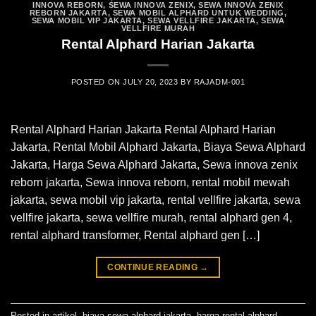
INNOVA REBORN
,
SEWA INNOVA ZENIX
,
SEWA INNOVA ZENIX
REBORN JAKARTA
,
SEWA MOBIL ALPHARD UNTUK WEDDING
,
SEWA MOBIL VIP JAKARTA
,
SEWA VELLFIRE JAKARTA
,
SEWA
VELLFIRE MURAH
Rental Alphard Harian Jakarta
POSTED ON
JULY 20, 2023
BY
RAJADM-001
Rental Alphard Harian Jakarta Rental Alphard Harian
Jakarta, Rental Mobil Alphard Jakarta, Biaya Sewa Alphard
Jakarta, Harga Sewa Alphard Jakarta, Sewa innova zenix
reborn jakarta, Sewa innova reborn, rental mobil mewah
jakarta, sewa mobil vip jakarta, rental vellfire jakarta, sewa
vellfire jakarta, sewa vellfire murah, rental alphard gen 4,
rental alphard transformer, Rental alphard gen […]
CONTINUE READING
→
Posted in
artikel
,
biaya sewa alphard jakarta
,
harga rental alphard