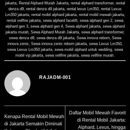
jakarta
,
Rental Alphard Murah Jakarta
,
rental alphard transformer
,
rental
denza d9
,
rental denza d9 jakarta
,
rental lexus Lm350
,
rental Lexus
Lm350 jakarta
,
rental mobil alphard jakarta
,
rental mobil mewah jakarta
,
rental vellfire jakarta
,
sewa alphard facelift
,
sewa alphard gen 2
,
sewa
alphard gen 3
,
sewa alphard gen 4
,
Sewa alphard jakarta
,
sewa alphard
jakarta murah
,
Sewa Alphard Murah Jakarta
,
sewa alphard transformer
,
sewa denza d9
,
sewa denza d9 jakarta
,
Sewa innova reborn
,
Sewa
innova zenix
,
Sewa innova zenix reborn jakarta
,
sewa Lexus Lm350
,
sewa Lexus Lm350 jakarta
,
sewa mobil alphard untuk wedding
,
sewa
mobil vip jakarta
,
sewa vellfire jakarta
,
sewa vellfire murah
.
RAJADM-001
Daftar Mobil Mewah Favorit
Kenapa Rental Mobil Mewah
di Rental Mobil Jakarta:
di Jakarta Semakin Diminati
Alphard, Lexus, hingga