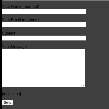
Your Name (required)
Your Email (required)
Subject
Your Message
[recaptcha]