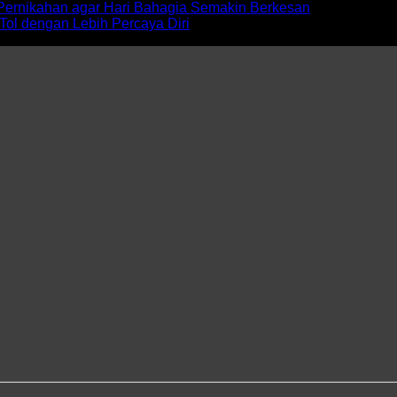
Pernikahan agar Hari Bahagia Semakin Berkesan
Tol dengan Lebih Percaya Diri