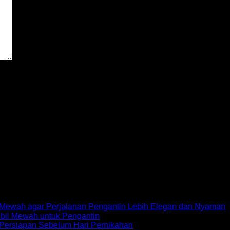
ext time I comment.
ewah agar Perjalanan Pengantin Lebih Elegan dan Nyaman
bil Mewah untuk Pengantin
Persiapan Sebelum Hari Pernikahan