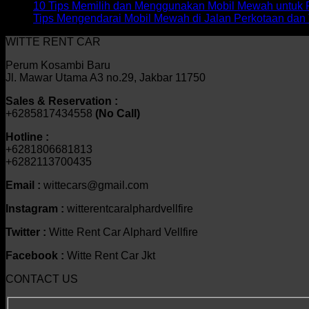
10 Tips Memilih dan Menggunakan Mobil Mewah untuk 
Tips Mengendarai Mobil Mewah di Jalan Perkotaan dan 
WITTE RENT CAR
Perum Kosambi Baru
Jl. Mawar Utama A3 no.29, Jakbar 11750
Sales & Reservation :
+6285817434558
(No Call)
Hotline :
+6281806681813
+6282113700435
Email :
wittecars@gmail.com
Instagram :
witterentcaralphardvellfire
Twitter :
Witte Rent Car Alphard Vellfire
Facebook :
Witte Rent Car Jkt
CONTACT US