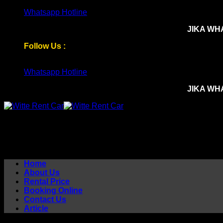
Skip
Whatsapp Hotline
to
JIKA WH
content
Follow Us :
Whatsapp Hotline
JIKA WH
Home
About Us
Rental Price
Booking Online
Contact Us
Article