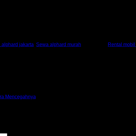
enakan Toyota Alphard memiliki ruang kabin yang sangat luas.
 luas agar dapat lebih nyaman ketika menggunakannya, maka Toy
numpanginya, selain itu juga Anda akan kelihatan lebih mewa
alphard jakarta
,
Sewa alphard murah
and tagged
Rental mobil
ara Mencegahnya
 marked
*