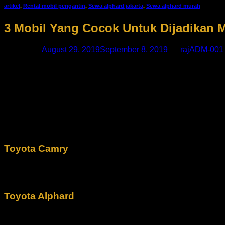
artikel
,
Rental mobil pengantin
,
Sewa alphard jakarta
,
Sewa alphard murah
3 Mobil Yang Cocok Untuk Dijadikan 
Posted on
August 29, 2019
September 8, 2019
by
rajADM-001
29
Aug
Mobil pengantin merupakan suatu hal yang penting dalam rang
pernikahan. Banyak hal yang harus diperhatingkan dalam sewa 
Tak jarang dari calon pengantin kebinggungan dalam memilih 
pengantin. tetapi ada 3 mobil yang cocok sekali untuk dijadik
Toyota Camry
Jika Anda membutuhkan mobil yang sederhana namun mempuny
Anda akan kelihatan lebih wibawa ketika memakai mobil ini. 
Toyota Alphard
Bagi Anda yang ingin kelihatan lebih mewah dan profesional 
menghadirkan kemewaan dan profesional bagi penggunannya. A