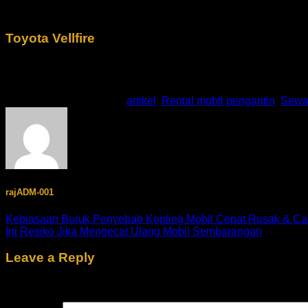
lebih nyaman ketika menggunakan kendaraan ini hal ini dikar
Toyota Vellfire
Jika Anda mencari mobil pengantin yang memiliki ruang kabin
kabin yang luas sehingga Anda akan lebih nyaman ketika me
This entry was posted in
artikel
,
Rental mobil pengantin
,
Sewa 
rajADM-001
Kebiasaan Buruk Penyebab Kopling Mobil Cepat Rusak & C
Ini Resiko Jika Mengecat Ulang Mobil Sembarangan
Leave a Reply
Your email address will not be published.
Required fields are