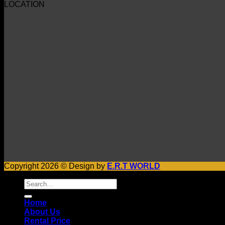
LOCATION
Copyright 2026 © Design by
E.R.T WORLD
Search
for:
Home
About Us
Rental Price