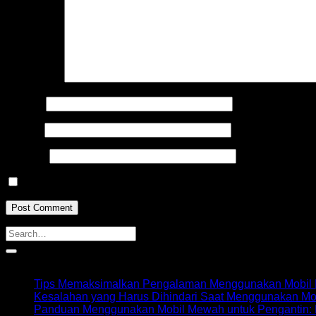
Comment
*
Name
*
Email
*
Website
Save my name, email, and website in this browser for the n
Recent Posts
Tips Memaksimalkan Pengalaman Menggunakan Mobil M
Kesalahan yang Harus Dihindari Saat Menggunakan Mo
Panduan Menggunakan Mobil Mewah untuk Pengantin: 