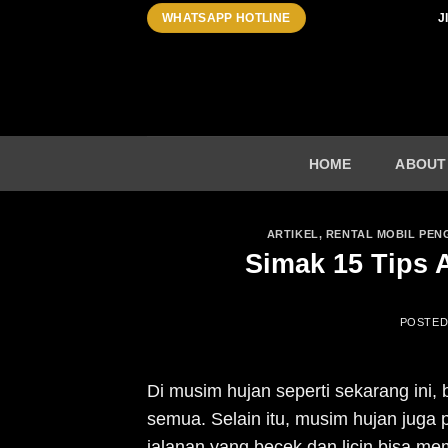
Skip
J
WHATSAPP HOTLINE
to
content
HOME
ABOUT
ARTIKEL
,
RENTAL MOBIL PEN
Simak 15 Tips 
POSTE
Di musim hujan seperti sekarang ini, 
semua.
Selain itu, musim hujan juga 
jalanan yang becek dan licin bisa me