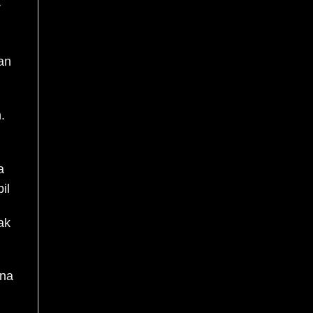
r
an
.
a
il
ak
ena