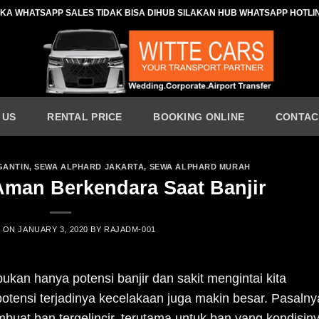
IKA WHATSAPP SALES TIDAK BISA DIHUB SILAKAN HUB WHATSAPP HOTLI
 US
RENTAL PRICE
BOOKING ONLINE
CONTAC
GANTIN
,
SEWA ALPHARD JAKARTA
,
SEWA ALPHARD MURAH
Aman Berkendara Saat Banjir
D ON
JANUARY 3, 2020
BY
RAJADM-001
bukan hanya potensi banjir dan sakit mengintai kita
potensi terjadinya kecelakaan juga makin besar. Pasalny
mbuat ban tergelincir, terutama untuk ban yang kondisin