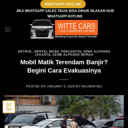
Skip
WHATSAPP HOTLINE
to
JIKA WHATSAPP SALES TIDAK BISA DIHUB SILAKAN HUB
WHATSAPP HOTLINE
content
ARTIKEL
,
RENTAL MOBIL PENGANTIN
,
SEWA ALPHARD
JAKARTA
,
SEWA ALPHARD MURAH
Mobil Matik Terendam Banjir?
Begini Cara Evakuasinya
POSTED ON
JANUARY 3, 2020
BY
RAJADM-001
03
Jan