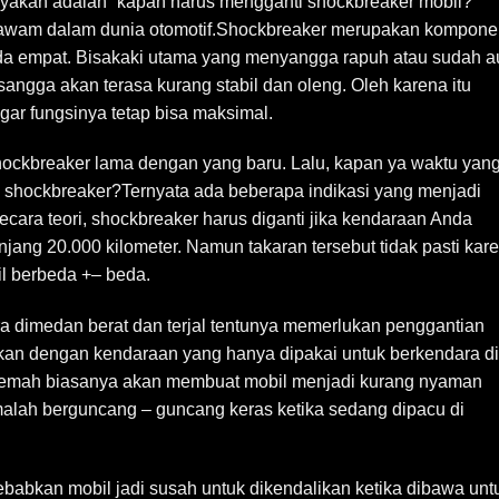
yakan adalah “kapan harus mengganti shockbreaker mobil?”
up awam dalam dunia otomotif.Shockbreaker merupakan kompon
da empat. Bisakaki utama yang menyangga rapuh atau sudah a
angga akan terasa kurang stabil dan oleng. Oleh karena itu
gar fungsinya tetap bisa maksimal.
hockbreaker lama dengan yang baru. Lalu, kapan ya waktu yan
n shockbreaker?Ternyata ada beberapa indikasi yang menjadi
cara teori, shockbreaker harus diganti jika kendaraan Anda
jang 20.000 kilometer. Namun takaran tersebut tidak pasti kar
il berbeda +– beda.
a dimedan berat dan terjal tentunya memerlukan penggantian
gkan dengan kendaraan yang hanya dipakai untuk berkendara di
 lemah biasanya akan membuat mobil menjadi kurang nyaman
 malah berguncang – guncang keras ketika sedang dipacu di
babkan mobil jadi susah untuk dikendalikan ketika dibawa unt