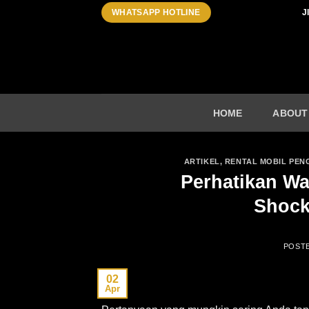
Skip
J
WHATSAPP HOTLINE
to
content
HOME
ABOUT
ARTIKEL
,
RENTAL MOBIL PEN
Perhatikan Wa
Shock
POST
02
Apr