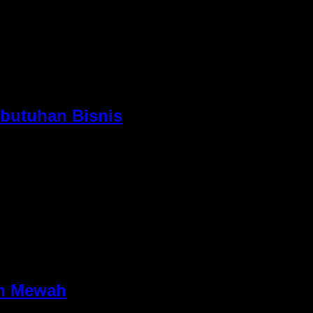
layanan rental Alphard harian Jakarta menjadi pilihan utama
ebutuhan Bisnis
ka layanan rental Alphard harian di Jakarta semakin diminati
Alphard dikenal sebagai mobil mewah dengan fasilitas
an Mewah