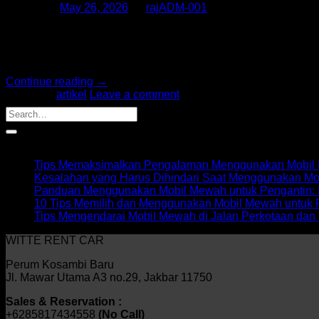
Posted on
May 26, 2026
by
rajADM-001
Kebutuhan transportasi premium di ibu kota semakin meningk
pilihan terbaik adalah menggunakan layanan rental Alphard ha
berbagai kebutuhan perjalanan. Namun, sebelum memilih jasa
Continue reading
→
Posted in
artikel
Leave a comment
Recent Posts
Tips Memaksimalkan Pengalaman Menggunakan Mobil M
Kesalahan yang Harus Dihindari Saat Menggunakan Mo
Panduan Menggunakan Mobil Mewah untuk Pengantin: 
10 Tips Memilih dan Menggunakan Mobil Mewah untuk 
Tips Mengendarai Mobil Mewah di Jalan Perkotaan dan 
WITTE RENT CAR
Perum Kosambi Baru
Jl. Mawar Utama A3 no.29, Jakbar 11750
Sales & Reservation :
+6285817434558
(No Call)