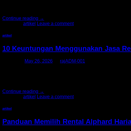
banyak diminati adalah Toyota Alphard karena menawarkan ken
bagi masyarakat yang ingin menikmati perjalanan eksklusif ta
Continue reading
→
Posted in
artikel
Leave a comment
artikel
10 Keuntungan Menggunakan Jasa Rent
Posted on
May 26, 2026
by
rajADM-001
Dalam dunia bisnis modern, kenyamanan dan profesionalitas me
oleh para pebisnis, perusahaan, hingga eksekutif yang membu
lengkap yang mampu memberikan kenyamanan maksimal selama
Continue reading
→
Posted in
artikel
Leave a comment
artikel
Panduan Memilih Rental Alphard Hari