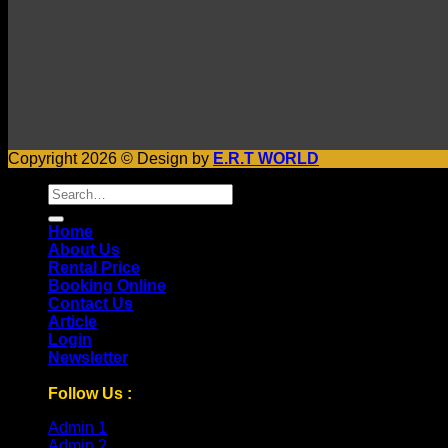
Copyright 2026 © Design by
E.R.T WORLD
Search
for:
Home
About Us
Rental Price
Booking Online
Contact Us
Article
Login
Newsletter
Follow Us :
Admin 1
Admin 2