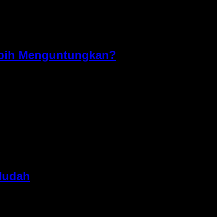
Lebih Menguntungkan?
tuhan tamu VIP. Salah satu layanan yang paling banyak dicari
emium. Namun, sebelum menyewa kendaraan, banyak
 Mudah
ngga penjemputan tamu VIP. Salah satu kendaraan yang paling