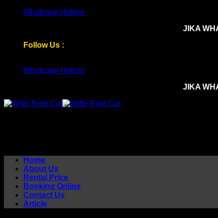
Skip
Whatsapp Hotline
to
JIKA WH
content
Follow Us :
Whatsapp Hotline
JIKA WH
Home
About Us
Rental Price
Booking Online
Contact Us
Article