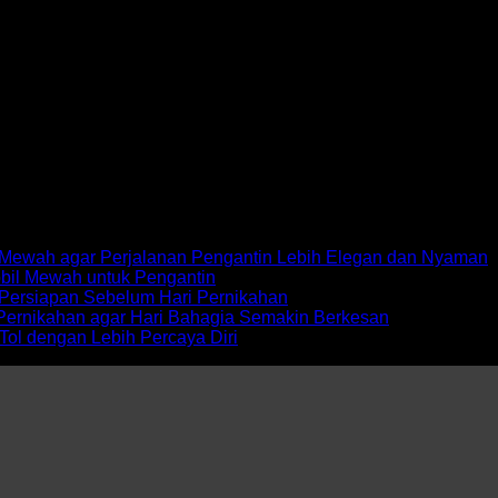
at, terutama bagi pebisnis, wisatawan, hingga keluarga yang 
rian Jakarta. Mobil mewah ini dikenal memiliki kabin luas, fi
 rental, ada […]
ewah agar Perjalanan Pengantin Lebih Elegan dan Nyaman
bil Mewah untuk Pengantin
Persiapan Sebelum Hari Pernikahan
Pernikahan agar Hari Bahagia Semakin Berkesan
Tol dengan Lebih Percaya Diri