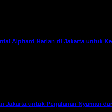
yamanan, kemewahan, dan fasilitas lengkap. Tidak heran jika 
npa harus […]
al Alphard Harian di Jakarta untuk K
njadi faktor penting untuk menunjang mobilitas. Tidak heran ji
tuhkan kendaraan premium untuk aktivitas sehari-hari. Toyota 
 perjalanan bisnis. Berikut […]
an Jakarta untuk Perjalanan Nyaman d