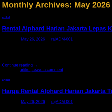
Monthly Archives:
May 2026
artikel
Rental Alphard Harian Jakarta Lepas
Posted on
May 26, 2026
by
rajADM-001
Kebutuhan kendaraan premium di Jakarta semakin meningkat, t
adalah rental Alphard harian Jakarta karena menawarkan 
pelanggan sering bingung menentukan pilihan antara rental l
Continue reading
→
Posted in
artikel
Leave a comment
artikel
Harga Rental Alphard Harian Jakarta 
Posted on
May 26, 2026
by
rajADM-001
Kebutuhan transportasi premium di Jakarta terus meningkat, 