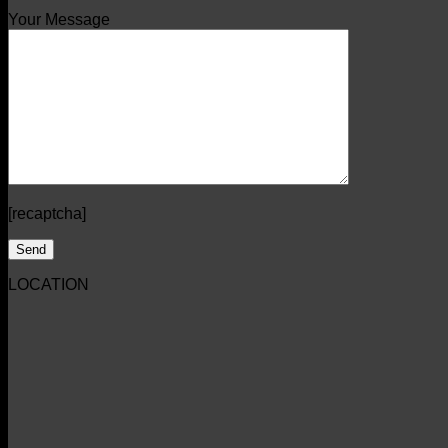
Your Message
[recaptcha]
LOCATION