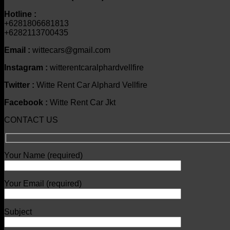
Hotline :
+6281806681813
+6282113700435
Email :
wittecars@gmail.com
Instagram :
witterentcaralphardvellfire
Twitter :
Witte Rent Car Alphard Vellfire
Facebook :
Witte Rent Car Jkt
CONTACT US
Your Name (required)
Your Email (required)
Subject