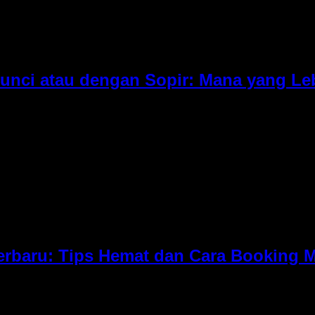
 Kunci atau dengan Sopir: Mana yang 
erutama untuk perjalanan bisnis, acara keluarga, hingga kebu
kenyamanan, kemewahan, dan pengalaman berkendara kelas pr
epas kunci atau menggunakan sopir. […]
Terbaru: Tips Hemat dan Cara Booking
terutama untuk perjalanan bisnis, acara keluarga, wedding, hi