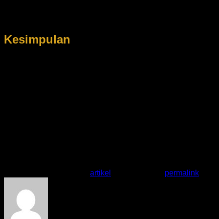
Banyak pelanggan kini memilih layanan sewa Lexus Lm350
karena selain kendaraan premium, layanan pelanggan yang
diberikan juga lebih eksklusif dan profesional.
Kesimpulan
Memilih rental Alphard harian Jakarta tidak boleh dilakukan
secara sembarangan. Pastikan Anda memilih penyedia jasa
terpercaya dengan armada berkualitas dan pelayanan
terbaik agar perjalanan menjadi nyaman dan mewah. Selain
Alphard, Anda juga dapat mempertimbangkan layanan rental
denza d9 jakarta maupun rental Lexus Lm350 jakarta
sebagai alternatif kendaraan premium dengan fasilitas
modern dan eksklusif.
Dengan memilih kendaraan yang tepat, perjalanan bisnis,
liburan keluarga, maupun acara spesial Anda akan terasa
lebih nyaman, elegan, dan berkelas.
This entry was posted in
artikel
. Bookmark the
permalink
.