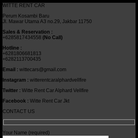
WITTE RENT CAR
Perum Kosambi Baru
Jl. Mawar Utama A3 no.29, Jakbar 11750
Sales & Reservation :
+6285817434558
(No Call)
Hotline :
+6281806681813
+6282113700435
Email :
wittecars@gmail.com
Instagram :
witterentcaralphardvellfire
Twitter :
Witte Rent Car Alphard Vellfire
Facebook :
Witte Rent Car Jkt
CONTACT US
Your Name (required)