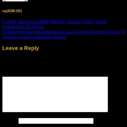
rajADM-001
Fungsi Menyewa Mobil Mewah: Solusi Praktis untuk
Kebutuhan Eksklusif
10 Keuntungan Menggunakan Jasa Rental Alphard Harian di
Jakarta untuk Kebutuhan Bisnis
Leave a Reply
Your email address will not be published.
Required fields are
marked
*
Comment
*
Name
*