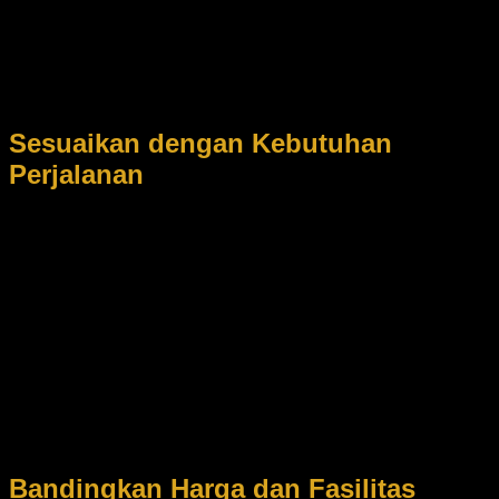
Saat ini, layanan sewa denza d9 jakarta juga mulai populer
karena menghadirkan konsep MPV listrik premium dengan
desain modern dan fitur canggih. Tidak hanya nyaman,
kendaraan ini juga memberikan kesan elegan dan futuristik.
Sesuaikan dengan Kebutuhan
Perjalanan
Sebelum melakukan pemesanan, tentukan kebutuhan
perjalanan Anda terlebih dahulu. Jika digunakan untuk
perjalanan bisnis, acara perusahaan, atau penjemputan
tamu penting, maka kendaraan premium seperti Alphard atau
Lexus LM350 sangat cocok digunakan.
Beberapa pelanggan bahkan mulai beralih menggunakan
rental denza d9 karena menawarkan kenyamanan kabin
yang luas serta teknologi kendaraan listrik yang lebih
modern. Sementara itu, bagi yang mengutamakan
kemewahan maksimal, layanan sewa Lexus Lm350 jakarta
menjadi pilihan favorit kalangan eksekutif dan artis.
Bandingkan Harga dan Fasilitas