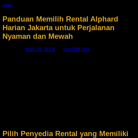
artikel
Panduan Memilih Rental Alphard
Harian Jakarta untuk Perjalanan
Nyaman dan Mewah
Posted on
May 26, 2026
by
rajADM-001
Kebutuhan transportasi premium di ibu kota semakin
meningkat, terutama bagi pebisnis, wisatawan, hingga
keluarga yang menginginkan kenyamanan selama
perjalanan. Salah satu pilihan terbaik adalah menggunakan
layanan rental Alphard harian Jakarta. Mobil mewah ini
dikenal memiliki kabin luas, fitur modern, serta kenyamanan
kelas premium yang cocok untuk berbagai kebutuhan
perjalanan.
Namun, sebelum memilih jasa rental, ada beberapa hal
penting yang perlu diperhatikan agar perjalanan Anda benar-
benar nyaman dan bebas kendala.
Pilih Penyedia Rental yang Memiliki