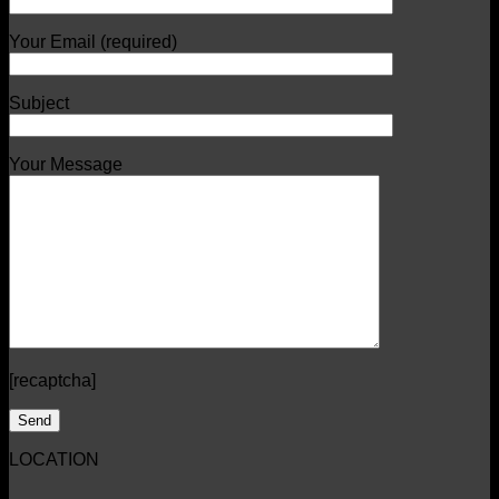
Your Email (required)
Subject
Your Message
[recaptcha]
LOCATION