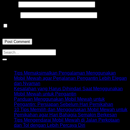
Email
*
Website
Save my name, email, and website in this browser for the
next time I comment.
Recent Posts
Tips Memaksimalkan Pengalaman Menggunakan
Mobil Mewah agar Perjalanan Pengantin Lebih Elegan
dan Nyaman
Kesalahan yang Harus Dihindari Saat Menggunakan
Mobil Mewah untuk Pengantin
Panduan Menggunakan Mobil Mewah untuk
Pengantin: Persiapan Sebelum Hari Pernikahan
10 Tips Memilih dan Menggunakan Mobil Mewah untuk
Pernikahan agar Hari Bahagia Semakin Berkesan
Tips Mengendarai Mobil Mewah di Jalan Perkotaan
dan Tol dengan Lebih Percaya Diri