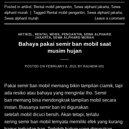
Posted in
artikel
,
Rental mobil pengantin
,
Sewa alphard jakarta
,
Sewa
alphard murah
|
Tagged
Rental mobil pengantin
,
Sewa alphard jakarta
,
Sewa alphard murah
Leave a comment
ARTIKEL
,
RENTAL MOBIL PENGANTIN
,
SEWA ALPHARD
JAKARTA
,
SEWA ALPHARD MURAH
Bahaya pakai semir ban mobil saat
musim hujan
POSTED ON
FEBRUARY 8, 2021
BY
RAJADM-001
Pakai semir ban mobil memang bikin tampilan ciamik, tapi
ada resiko atau bahaya yang mengintai lho. Semir
ban memang bisa mendongkrak tampilan mobil secara
instan. Biasanya semir ban ini digunakan
setelah mobil dicuci bersih. Akan tetapi, terlalu
sering semir ban mobil ternyata memiliki efek yang kurang
bagus terhadap ban. Terlebih bahan yang digunakan