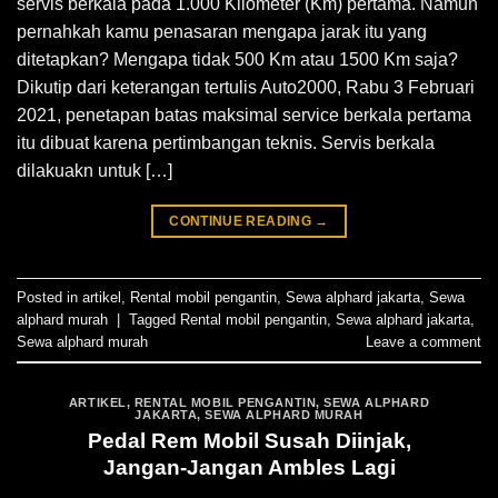
servis berkala pada 1.000 Kilometer (Km) pertama. Namun
pernahkah kamu penasaran mengapa jarak itu yang
ditetapkan? Mengapa tidak 500 Km atau 1500 Km saja?
Dikutip dari keterangan tertulis Auto2000, Rabu 3 Februari
2021, penetapan batas maksimal service berkala pertama
itu dibuat karena pertimbangan teknis. Servis berkala
dilakuakn untuk […]
CONTINUE READING
→
Posted in
artikel
,
Rental mobil pengantin
,
Sewa alphard jakarta
,
Sewa
alphard murah
|
Tagged
Rental mobil pengantin
,
Sewa alphard jakarta
,
Sewa alphard murah
Leave a comment
ARTIKEL
,
RENTAL MOBIL PENGANTIN
,
SEWA ALPHARD
JAKARTA
,
SEWA ALPHARD MURAH
Pedal Rem Mobil Susah Diinjak,
Jangan-Jangan Ambles Lagi