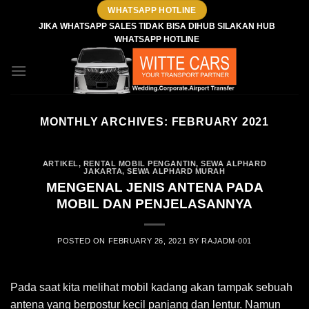
Skip
WHATSAPP HOTLINE
to
JIKA WHATSAPP SALES TIDAK BISA DIHUB SILAKAN HUB
WHATSAPP HOTLINE
content
MONTHLY ARCHIVES:
FEBRUARY 2021
ARTIKEL
,
RENTAL MOBIL PENGANTIN
,
SEWA ALPHARD
JAKARTA
,
SEWA ALPHARD MURAH
MENGENAL JENIS ANTENA PADA
MOBIL DAN PENJELASANNYA
POSTED ON
FEBRUARY 26, 2021
BY
RAJADM-001
Pada saat kita melihat mobil kadang akan tampak sebuah
antena yang berpostur kecil panjang dan lentur. Namun