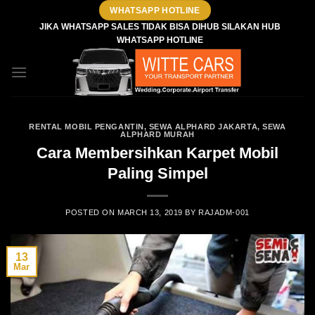
Skip
WHATSAPP HOTLINE
to
JIKA WHATSAPP SALES TIDAK BISA DIHUB SILAKAN HUB
WHATSAPP HOTLINE
content
RENTAL MOBIL PENGANTIN
,
SEWA ALPHARD JAKARTA
,
SEWA
ALPHARD MURAH
Cara Membersihkan Karpet Mobil
Paling Simpel
POSTED ON
MARCH 13, 2019
BY
RAJADM-001
13
Mar