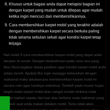
Khusus untuk bagasi anda dapat melapisi bagian ini
dengan karpet yang mudah untuk dilepas agar mudah
ketika ingin mencuci dan membersihkannya.
Cara membersihkan karpet mobil yang terakhir adalah
dengan membersihkan karpet secara berkala paling
tidak selama sebulan sekali agar kondisi karpet tetap
terjaga.
Nah itulah 9 cara membersihkan karpet mobil yang dapat anda
lakukan di rumah. Dengan berpedoman pada cara-cara yang
Mas Sena bagikan diatas pastikan agar kondisi karpet mobil anda
selalu bersih. Apabila Bro ingin menjaga kebersihan dengan
maksimal maka lakukancara membersihkan karpet mobil ini
secara rutin agar hasilnya maksimal. Terlebih pada musim hujan
begini maka karpet mobil akan sangat mudah terkena noda
bekas injakan sepatu dari luar atau terkena noda makanan yang
terjatuh saat anda makan didalam mobil. Tentu tidak akan
nyaman kondisi dalam kabin apabila terlihat kotor maka akan