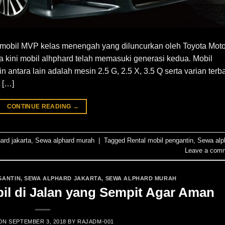
s mobil MVP kelas menengah yang diluncurkan oleh Toyota Moto
 kini mobil alhphard telah memasuki generasi kedua. Mobil
 antara lain adalah mesin 2.5 G, 2.5 X, 3.5 Q serta varian terb
 […]
CONTINUE READING
→
ard jakarta
,
Sewa alphard murah
|
Tagged
Rental mobil pengantin
,
Sewa alp
Leave a com
GANTIN
,
SEWA ALPHARD JAKARTA
,
SEWA ALPHARD MURAH
l di Jalan yang Sempit Agar Aman
 ON
SEPTEMBER 3, 2018
BY
RAJADM-001