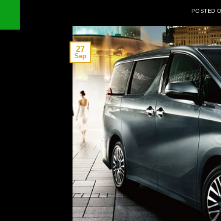
POSTED 
27
Sep