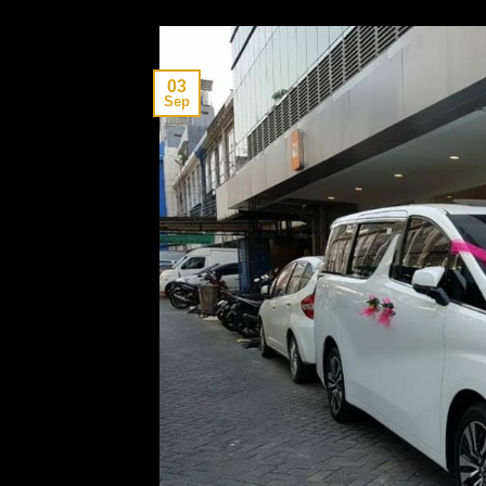
03
Sep