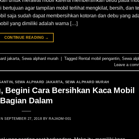
gkah untuk merawat mobil karena membersihkan debu pada mob
ertujuan agar tampilan mobil terlihat mengkilat, bersih, dan t
il saja sudah dapat membersihkan kotoran dan debu yang ada
obil yang dimiliki adalah warna […]
CONTINUE READING
→
ard jakarta
,
Sewa alphard murah
|
Tagged
Rental mobil pengantin
,
Sewa alp
Leave a com
GANTIN
,
SEWA ALPHARD JAKARTA
,
SEWA ALPHARD MURAH
 Begini Cara Bersihkan Kaca Mobil
Bagian Dalam
ON
SEPTEMBER 27, 2018
BY
RAJADM-001