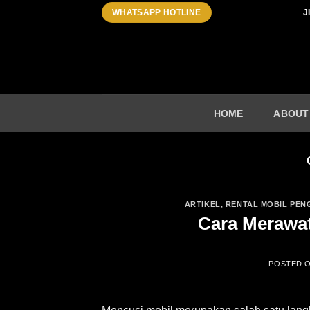
Skip
J
WHATSAPP HOTLINE
to
content
HOME
ABOUT
ARTIKEL
,
RENTAL MOBIL PEN
Cara Merawat
POSTED 