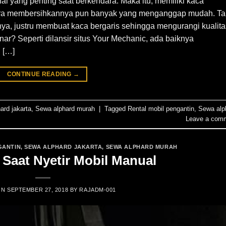
hal yang penting saat berkendara. Maka itu, memiliki kaca
Cara membersihkannya pun banyak yang menganggap mudah. Ta
nya, justru membuat kaca bergaris sehingga mengurangi kualita
r? Seperti dilansir situs Your Mechanic, ada baiknya
 […]
CONTINUE READING
→
ard jakarta
,
Sewa alphard murah
|
Tagged
Rental mobil pengantin
,
Sewa alp
Leave a com
GANTIN
,
SEWA ALPHARD JAKARTA
,
SEWA ALPHARD MURAH
 Saat Nyetir Mobil Manual
ON
SEPTEMBER 27, 2018
BY
RAJADM-001