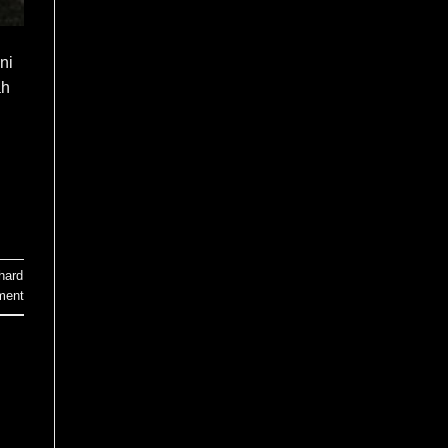
ni
ah
hard
ment