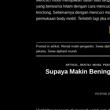
Mencuci mobil merupakan salah satu lan
yang berwarna hitam dengan cara mencuci b
kinclong. Sebenarnya dengan mencuci mob
permukaan body mobil. Terlebih lagi jika m
Posted in
artikel
,
Rental mobil pengantin
,
Sewa alph
jakarta
,
Sewa alphard murah
ARTIKEL
,
RENTAL MOBIL PEN
Supaya Makin Bening,
POSTED 