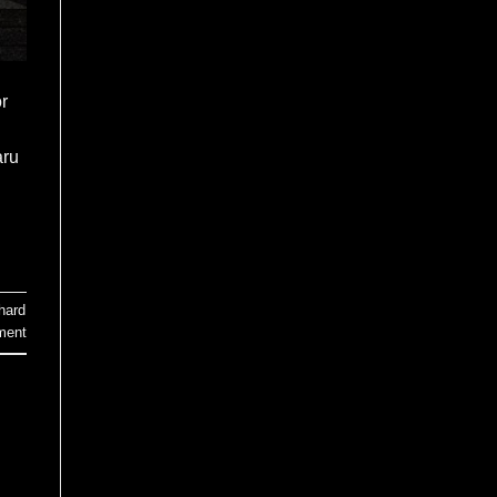
r
aru
hard
ment