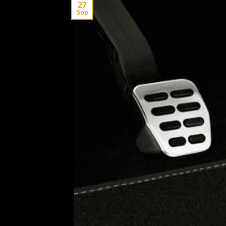
27
Sep