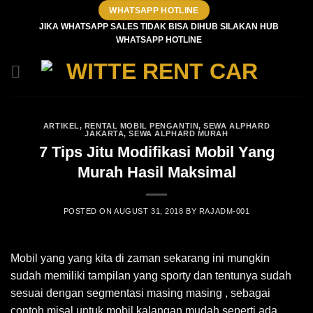
Skip
WHATSAPP HOTLINE
to
JIKA WHATSAPP SALES TIDAK BISA DIHUB SILAKAN HUB
WHATSAPP HOTLINE
content
ARTIKEL
,
RENTAL MOBIL PENGANTIN
,
SEWA ALPHARD
JAKARTA
,
SEWA ALPHARD MURAH
7 Tips Jitu Modifikasi Mobil Yang
Murah Hasil Maksimal
POSTED ON
AUGUST 31, 2018
BY
RAJADM-001
Mobil yang yang kita di zaman sekarang ini mungkin
sudah memiliki tampilan yang sporty dan tentunya sudah
sesuai dengan segmentasi masing masing , sebagai
contoh misal untuk mobil kalangan mudah seperti ada