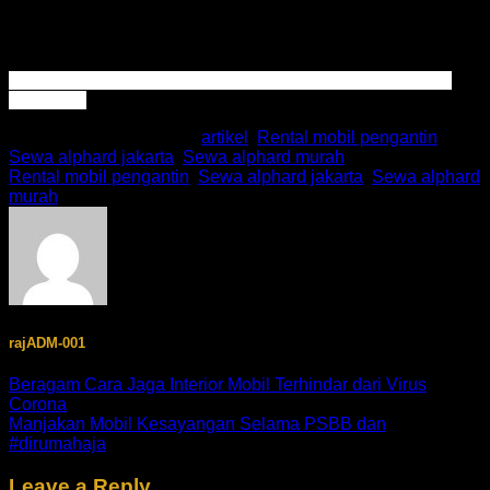
yang Anda miliki. Selamat berjuang!
Sewa alphard jakarta
,
Sewa alphard murah
,
Rental mobil
pengantin
This entry was posted in
artikel
,
Rental mobil pengantin
,
Sewa alphard jakarta
,
Sewa alphard murah
and tagged
Rental mobil pengantin
,
Sewa alphard jakarta
,
Sewa alphard
murah
.
rajADM-001
Beragam Cara Jaga Interior Mobil Terhindar dari Virus
Corona
Manjakan Mobil Kesayangan Selama PSBB dan
#dirumahaja
Leave a Reply