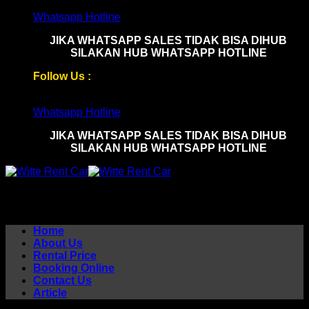
Skip
Whatsapp Hotline
to
JIKA WHATSAPP SALES TIDAK BISA DIHUB
content
SILAKAN HUB WHATSAPP HOTLINE
Follow Us :
Whatsapp Hotline
JIKA WHATSAPP SALES TIDAK BISA DIHUB
SILAKAN HUB WHATSAPP HOTLINE
Home
About Us
Rental Price
Booking Online
Contact Us
Article