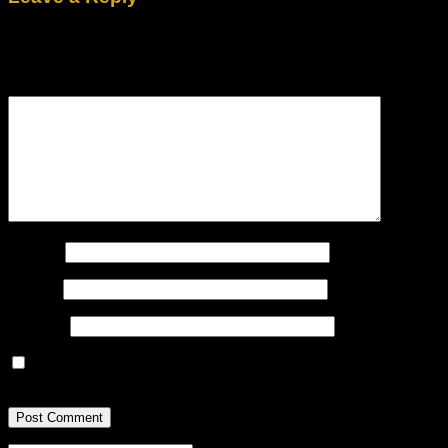
Your email address will not be published.
Required fields are
marked
*
Comment
*
Name
*
Email
*
Website
Save my name, email, and website in this browser for the
next time I comment.