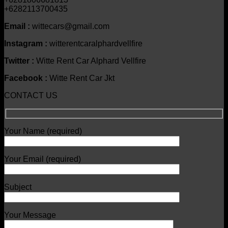
+6282113700435
Email :
wittecars@gmail.com
Instagram :
witterentcaralphardvellfire
Twitter :
Witte Rent Car Alphard Vellfire
Facebook :
Witte Rent Car Jkt
CONTACT US
Your Name (required)
Your Email (required)
Subject
Your Message