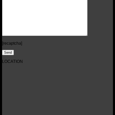
[recaptcha]
LOCATION