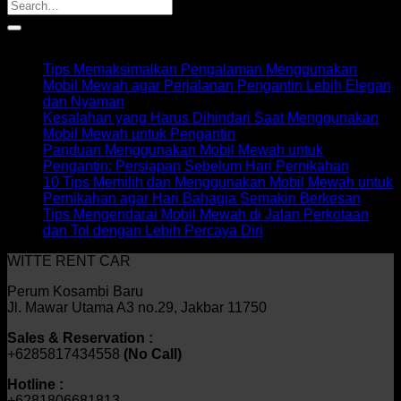
Recent Posts
Tips Memaksimalkan Pengalaman Menggunakan
Mobil Mewah agar Perjalanan Pengantin Lebih Elegan
dan Nyaman
Kesalahan yang Harus Dihindari Saat Menggunakan
Mobil Mewah untuk Pengantin
Panduan Menggunakan Mobil Mewah untuk
Pengantin: Persiapan Sebelum Hari Pernikahan
10 Tips Memilih dan Menggunakan Mobil Mewah untuk
Pernikahan agar Hari Bahagia Semakin Berkesan
Tips Mengendarai Mobil Mewah di Jalan Perkotaan
dan Tol dengan Lebih Percaya Diri
WITTE RENT CAR
Perum Kosambi Baru
Jl. Mawar Utama A3 no.29, Jakbar 11750
Sales & Reservation :
+6285817434558
(No Call)
Hotline :
+6281806681813