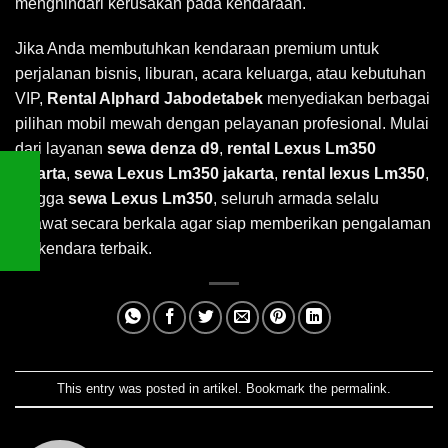
menghindari kerusakan pada kendaraan.
Jika Anda membutuhkan kendaraan premium untuk
perjalanan bisnis, liburan, acara keluarga, atau kebutuhan
VIP,
Rental Alphard Jabodetabek
menyediakan berbagai
pilihan mobil mewah dengan pelayanan profesional. Mulai
dari layanan
sewa denza d9
,
rental Lexus Lm350
jakarta
,
sewa Lexus Lm350 jakarta
,
rental lexus Lm350
,
hingga
sewa Lexus Lm350
, seluruh armada selalu
dirawat secara berkala agar siap memberikan pengalaman
berkendara terbaik.
This entry was posted in
artikel
. Bookmark the
permalink
.