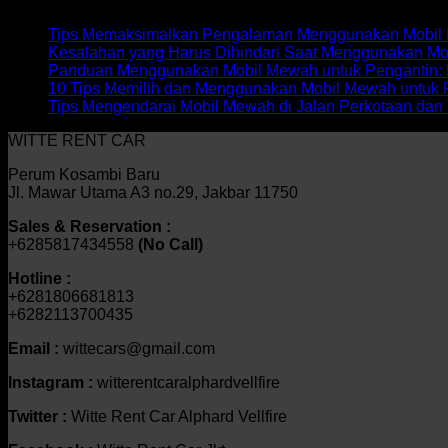
Recent Posts
Tips Memaksimalkan Pengalaman Menggunakan Mobil M
Kesalahan yang Harus Dihindari Saat Menggunakan Mo
Panduan Menggunakan Mobil Mewah untuk Pengantin: 
10 Tips Memilih dan Menggunakan Mobil Mewah untuk 
Tips Mengendarai Mobil Mewah di Jalan Perkotaan dan 
WITTE RENT CAR
Perum Kosambi Baru
Jl. Mawar Utama A3 no.29, Jakbar 11750
Sales & Reservation :
+6285817434558
(No Call)
Hotline :
+6281806681813
+6282113700435
Email :
wittecars@gmail.com
Instagram :
witterentcaralphardvellfire
Twitter :
Witte Rent Car Alphard Vellfire