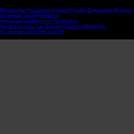
ewah agar Perjalanan Pengantin Lebih Elegan dan Nyaman
bil Mewah untuk Pengantin
Persiapan Sebelum Hari Pernikahan
Pernikahan agar Hari Bahagia Semakin Berkesan
Tol dengan Lebih Percaya Diri