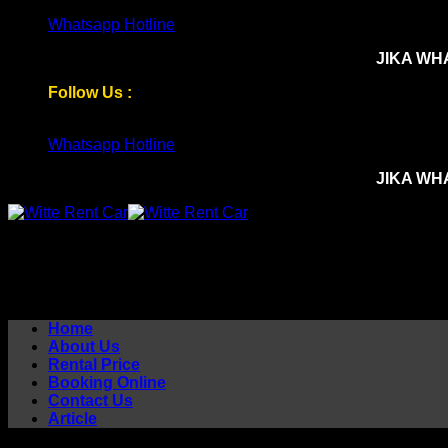
Skip
Whatsapp Hotline
to
JIKA WH
content
Follow Us :
Whatsapp Hotline
JIKA WH
Home
About Us
Rental Price
Booking Online
Contact Us
Article