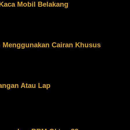
Kaca Mobil Belakang
ibasahi air untuk membersihkannya.
Melakukan perawatan mobil 
ini dikarenakan cara perawatan membersihkan kaca mobil tersebut bi
kan kaca mobil bagian belakang cukup dengan menggunakan kain yang 
usapkan kain lembab kearah pararel ke kabel.
n Menggunakan Cairan Khusus
us dapat membuat jok mobil menjadi licin dan terkadang menim
pil dengan mengkilap dan bersih. Oleh karena itu Anda selalu sering 
bahan-bahan yang dapat mengakibatkan bau tidak sedap pada mobil Anda 
n mengerem mobil secara tiba-tiba, pastinya tubuh Anda akan ikut maju
angan Atau Lap
anpa harus mengusapnya dengan tangan maupun kain lap
Member
ah. Hal kecil ini terkadang banyak yang tidak mengetahuinya. Bahkan
at hujan turun sebaiknya Anda menghidupkan AC mobil. Embun yang me
mbersihkannya. Apabila Anda harus terpaksa membersihkannya dengan