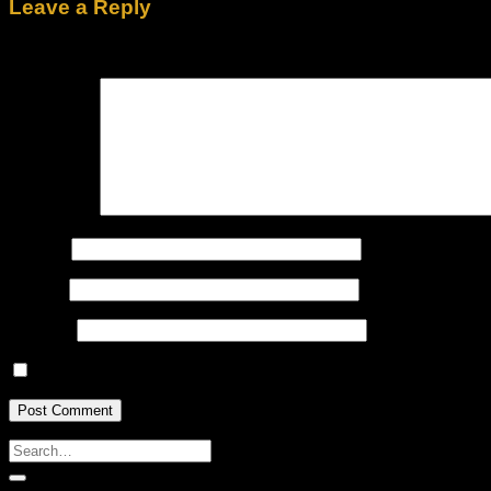
Leave a Reply
Your email address will not be published.
Required fields are
Comment
*
Name
*
Email
*
Website
Save my name, email, and website in this browser for the n