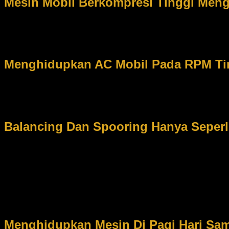
Mesin Mobil Berkompresi Tinggi Men
Bahan bakar yang tidak sesuai dengan mesin mobil akan m
keatas maka mobil harus menggunakan bahan bakar beroktan kurang
dudukan dan kepala katup. Apabila kerak karbon banyak yang terting
Menghidupkan AC Mobil Pada RPM Ti
Saat dalam perjalanan tidak dianjurkan untuk menghidupkan
ini harus kita dihindari. Usahakan untuk menghidupkan AC mobil ket
pulley dan pressure plate yang terlalu keras pada kompresor AC, serta
Balancing Dan Spooring Hanya Seper
Balancing dan spooring hanya seperlunya saja saat mobil m
balancing dan spooring. Padahal ini perlu untuk dilakukan. Akan tet
masalah. Mereka tidak mengetahui bahwa hal ini merupakan cara yan
alangkah baiknya jika balancing dan spooring dilakukan setiap 10.
tidak akan cepat gundul.
Menghidupkan Mesin Di Pagi Hari Sam