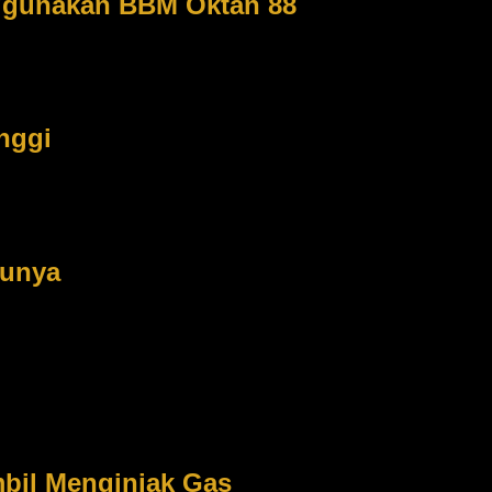
ggunakan BBM Oktan 88
enyebabkan keausan pada bagian dudukan
Apabila mesin mobil me
 lebih 90. Jika bahan bakar yang kita gunakan tidak sesuai dengan
gal di kepala dan dudukan katup maka hal ini akan membuat mesin men
nggi
 AC pada RPM yang tinggi
Sebagian dari orang terkadang menghidu
ika tidak menginjak pedal gas dan dalam Rotation Per Minute (RPM) ren
 mesin harus bekerja lebih berat lagi.
lunya
engalami masalah juga merupakan perawatan yang salah pada 
api, bagi mereka untuk melakukan balancing dan spooring hanya mereka
g salah dan dapat mengakibatkan kerusakan sedikit banyaknya pada m
000 atau 20.000 km. Dengan melakukan balancing dan spooring akan d
bil Menginjak Gas