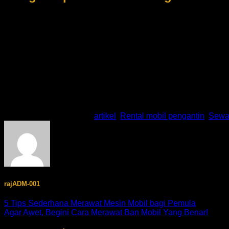
Selama ini menghidupkan mesin pada pagi hari sembari meng
Perawatan yang salah pada mobil berikutnya adalah dengan men
dilakukan terus-menerus maka akan mengakibatkan kerusakan
melakukan hal itu lagi. Sebab bahan bakar belum seluruhnya m
yang melumasi mesin akan dapat membuat mesin tidak berum
Nah itulah beberapa perawatan yang salah pada mobil yang s
diatas maka mulai dari sekarang berhenti untuk tidak melakuk
pada mobil kita
This entry was posted in
artikel
,
Rental mobil pengantin
,
Sewa 
rajADM-001
5 Tips Sederhana Merawat Mesin Mobil bagi Pemula
Agar Awet, Begini Cara Merawat Ban Mobil Yang Benar!