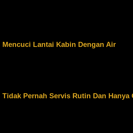
Menggunakan deterjen untuk mencuci mobil secara terus m
membersihkan mobilnya adalah dengan menggunakan deterjen. Selama
yang kita senangkan, kita tidak mengetahui bahwa hal ini juga bisa
harus segera dihindari, sebab bahan-bahan yang terkandung dalam 
Anda tidak ingin hal ini terjadi pada mobil Anda. Untuk itu, mencuc
Mencuci Lantai Kabin Dengan Air
Mencuci lantai kabin dengan air selama ini merupakan cara
adalah perawatan yang salah pada mobil. Untuk itu hal ini tidak perl
akan hal ini. Sebab apabila air yang masuk mengenai komponen list
berkaratnya bodi bawah mobil. Oleh karena itu, untuk menghindari t
Tidak Pernah Servis Rutin Dan Hanya 
Tidak pernah menyervis dan hanya berganti oli saja selama
mobilnya hanya dengan berganti oli mobil, perseneling, dan garden
servis secara rutin walaupun harus menekan budget yang lumayan 
diperhatikan sepenuhnya oleh Anda. Jika mobil dirawat dengan baik