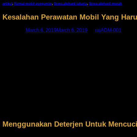
artikel
,
Rental mobil pengantin
,
Sewa alphard jakarta
,
Sewa alphard murah
Kesalahan Perawatan Mobil Yang Har
Posted on
March 6, 2019
March 6, 2019
by
rajADM-001
06
Mar
Pastinya Anda yang memiliki kendaraan berupa mobil selalu i
kesayangan Anda.Termasuk salah satunya adalah merawat mob
melakukan perawatan pada mobil itu sendiri. Hal ini tidak ba
kesayangan Anda mengalami kerusakan.
Kebanyakan pengguna mobil sering melakukan kesalahan saat 
tidak mengetahui mana perawatan yang baik atau yang salah u
kabin dengan air, menggunakan deterjen untuk membersihkan
memaparkan bagaimana melakukan perawatan yang salah pada m
Menggunakan Deterjen Untuk Mencuci