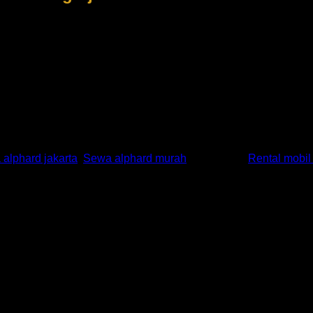
injak gas merupakan hal yang salah dalam perawatan mobil
ghidupkan mesin di pagi hari sambil menginjak gas. Hal ini se
 dan menimbulkan efek yang buruk pada mobil kita. Bagi And
elumasi mesin ketika baru saja mesin dihidupkan. Hal yang aka
ur panjang.
eharusnya tidak Anda lakukan. Apabila selama ini Anda melak
annya lagi. Sebab pastinya dari kita yang memiliki kendaraan 
alphard jakarta
,
Sewa alphard murah
and tagged
Rental mobil