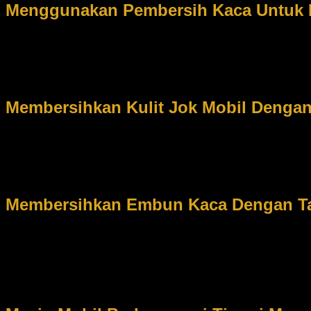
Menggunakan Pembersih Kaca Untuk 
Untuk kaca mobil bagian belakang cukup dengan kain yang d
kaca untuk kaca mobil bagian belakang adalah hal yang salah. Hal 
belakang atau yang biasa disebut dengan antena. Untuk membersih
kaca belakang sampai bersih. Lakukan pembersihan ini dengan meng
Membersihkan Kulit Jok Mobil Denga
Selama ini membersihkan kulit jok mobil dengan cairan khus
khususnya mobil, pasti menginginkan kulit jok mobil Anda selalu tam
cairan khusus. Akan tetapi faktanya, cairan khusus itu mengandung 
sangat berbahaya, apabila ada sesuatu hal yang terjadi dan Anda aka
Membersihkan Embun Kaca Dengan T
Biarkan embun pada kaca mobil hilang dengan sendirinya t
menggunakan tangan atau kain lap ternyata merupakan cara yang sal
hal ini. Apabila kaca mobil berembun pada pagi hari atau pada sa
sendirinya tanpa harus menggunakan tangan atau kain lap untuk me
menyebabkan aktivitas Anda dalam berkendara menjadi terganggu.