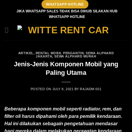
Skip
WHATSAPP HOTLINE
to
JIKA WHATSAPP SALES TIDAK BISA DIHUB SILAKAN HUB
WHATSAPP HOTLINE
content
ARTIKEL
,
RENTAL MOBIL PENGANTIN
,
SEWA ALPHARD
JAKARTA
,
SEWA ALPHARD MURAH
Jenis-Jenis Komponen Mobil yang
Paling Utama
POSTED ON
JULY 8, 2021
BY
RAJADM-001
Beberapa komponen mobil seperti radiator, rem
, dan
filter oli harus dipahami oleh para pemilik kendaraan
.
Hal ini dilakukan sebagain pengetahuan mendasar
bagi mereka dalam melakukan perawatan kendaraan.