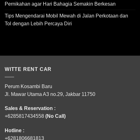
Pernikahan agar Hari Bahagia Semakin Berkesan
Tips Mengendarai Mobil Mewah di Jalan Perkotaan dan
Tol dengan Lebih Percaya Diri
WITTE RENT CAR
Perum Kosambi Baru
Jl. Mawar Utama A3 no.29, Jakbar 11750
Sales & Reservation :
+6285817434558
(No Call)
Hotline :
+6281806681813