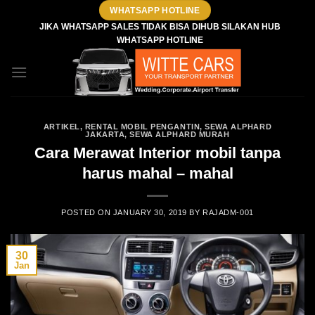
Skip
WHATSAPP HOTLINE
to
JIKA WHATSAPP SALES TIDAK BISA DIHUB SILAKAN HUB
WHATSAPP HOTLINE
content
ARTIKEL
,
RENTAL MOBIL PENGANTIN
,
SEWA ALPHARD
JAKARTA
,
SEWA ALPHARD MURAH
Cara Merawat Interior mobil tanpa
harus mahal – mahal
POSTED ON
JANUARY 30, 2019
BY
RAJADM-001
30
Jan