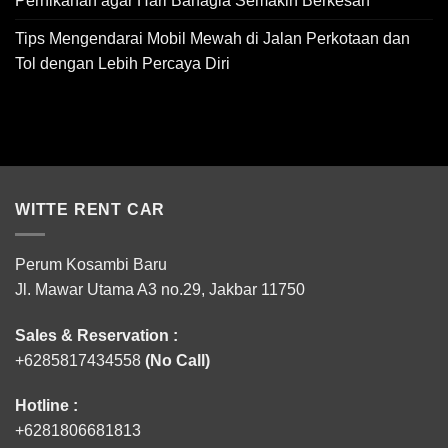
Pernikahan agar Hari Bahagia Semakin Berkesan
Tips Mengendarai Mobil Mewah di Jalan Perkotaan dan
Tol dengan Lebih Percaya Diri
WITTE RENT CAR
Perum Kosambi Baru
Jl. Mawar Utama A3 no.29, Jakbar 11750
Sales & Reservation :
+6285817434558
(No Call)
Hotline :
+6281806681813