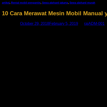
artikel
,
Rental mobil pengantin
,
Sewa alphard jakarta
,
Sewa alphard murah
10 Cara Merawat Mesin Mobil Manual 
Posted on
October 29, 2018
February 5, 2019
by
rajADM-001
Cara merawat mesin mobil manual merupakan hal yang sangat 
orang. Bahkan mobil dijadikan kendaraan sehari-hari untuk be
Agar menjaga kondisi mobil yang sehat dan prima tentunya 
Bukan hanya mobil bekas, mobil baru pun juga memerlukan pe
secara asal tanpa memperhatikan secara mendetail tentang 
hal ini tidak ingin terjadi pada mobil anda bukan? Agar anda
1. Mengecek Starter Mobil
Cobalah untuk menghidupkan mobil anda, bila mobil tidak dap
Periksalah saringan (filter) nya dengan cara mencabut filter
menyala juga, segera bawa mobil anda ke bengkel terdekat.
2. Penggantian Oli Mobil Secara Rutin
Oli merupakan salah satu komponen pendukung yang sangat p
penggantian oli. Ketentuan penggantian oli biasanya memang
kilometer sampai 5000 kilometer.