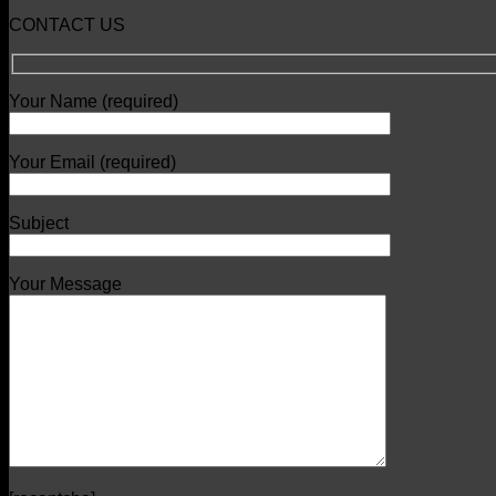
CONTACT US
Your Name (required)
Your Email (required)
Subject
Your Message