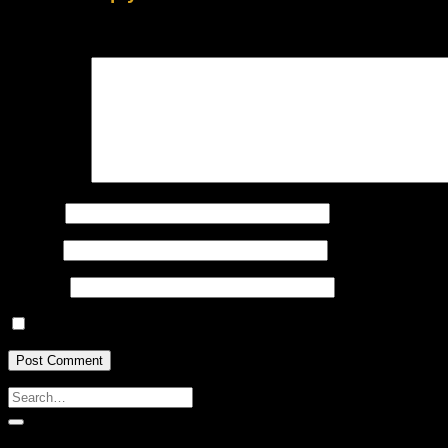
Your email address will not be published.
Required fields are
Comment
*
Name
*
Email
*
Website
Save my name, email, and website in this browser for the n
Recent Posts