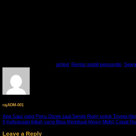
9. Lakukan Tune Up Rutin
Anda dapat melakukan tune up di bengkel-bengkel resmi terd
mobil anda akan diperiksa secara menyeluruh.
10. Penuhi Tangki Bensin Mobil
Mungkin hal ini terlihat sepele karena banyak orang yang te
pernah terkena cairan akan dipenuhi dengan kotoran dan ke
dalam saluran pembakaran. Oleh sebab itu sesekali isi penuh t
This entry was posted in
artikel
,
Rental mobil pengantin
,
Sewa 
rajADM-001
Apa Saja yang Perlu Dicek saat Servis Rutin untuk Toyota Al
8 Kebiasaan Inilah yang Bisa Membuat Mesin Mobil Cepat R
Leave a Reply