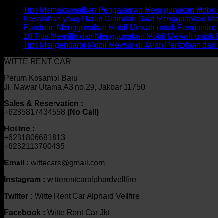
Tips Memaksimalkan Pengalaman Menggunakan Mobil M
Kesalahan yang Harus Dihindari Saat Menggunakan Mo
Panduan Menggunakan Mobil Mewah untuk Pengantin: 
10 Tips Memilih dan Menggunakan Mobil Mewah untuk 
Tips Mengendarai Mobil Mewah di Jalan Perkotaan dan 
WITTE RENT CAR
Perum Kosambi Baru
Jl. Mawar Utama A3 no.29, Jakbar 11750
Sales & Reservation :
+6285817434558
(No Call)
Hotline :
+6281806681813
+6282113700435
Email :
wittecars@gmail.com
Instagram :
witterentcaralphardvellfire
Twitter :
Witte Rent Car Alphard Vellfire
Facebook :
Witte Rent Car Jkt