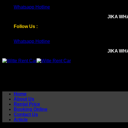
Skip
Whatsapp Hotline
to
JIKA WH
content
Follow Us :
Whatsapp Hotline
JIKA WH
Home
About Us
Rental Price
Booking Online
Contact Us
Article