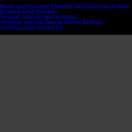
ewah agar Perjalanan Pengantin Lebih Elegan dan Nyaman
bil Mewah untuk Pengantin
Persiapan Sebelum Hari Pernikahan
Pernikahan agar Hari Bahagia Semakin Berkesan
Tol dengan Lebih Percaya Diri