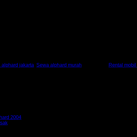
ekat. Hal ini dapat membuat mesin anda akan tetap awet. Pada
rnyata tidak pernah mengisi tangki bensinya dengan penuh. Keb
rak sehingga akan sangat membahayakan apabila kotoran dan k
angki bensin mobil anda agar bagian atas tangki tetap bersih da
alphard jakarta
,
Sewa alphard murah
and tagged
Rental mobil
phard 2004
usak