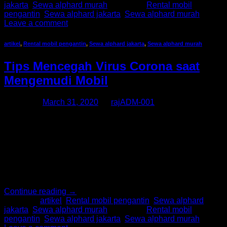
jakarta
,
Sewa alphard murah
|
Tagged
Rental mobil
pengantin
,
Sewa alphard jakarta
,
Sewa alphard murah
Leave a comment
artikel
,
Rental mobil pengantin
,
Sewa alphard jakarta
,
Sewa alphard murah
Tips Mencegah Virus Corona saat
Mengemudi Mobil
Posted on
March 31, 2020
by
rajADM-001
Virus Corona terus menyebar dengan ganasnya di seluruh
penjuru dunia. Bahkan di Indonesia, Jumlah yang terkena
virus corona terus bertambah. Badan Kesehatan Dunia atau
World Health Organisation (WHO) telah mendeklarasikan
wabah virus corona dengan status gawat darurat dan
menjadi perhatian dunia. Pada dasarnya virus seperti corona
ditularkan dari droplet seperti air liur saat orang batuk […]
Continue reading
→
Posted in
artikel
,
Rental mobil pengantin
,
Sewa alphard
jakarta
,
Sewa alphard murah
|
Tagged
Rental mobil
pengantin
,
Sewa alphard jakarta
,
Sewa alphard murah