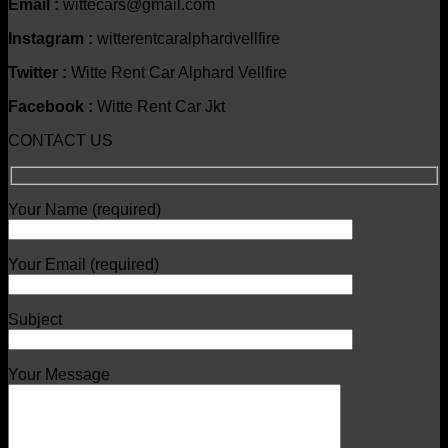
Email :
wittecars@gmail.com
Instagram :
witterentcaralphardvellfire
Twitter :
Witte Rent Car Alphard Vellfire
Facebook :
Witte Rent Car Jkt
CONTACT US
Your Name (required)
Your Email (required)
Subject
Your Message