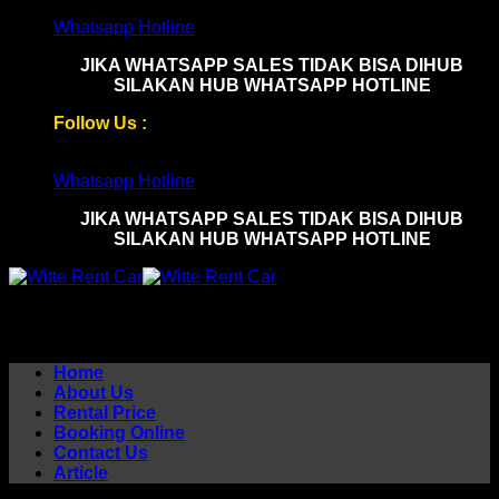
Skip
Whatsapp Hotline
to
JIKA WHATSAPP SALES TIDAK BISA DIHUB
content
SILAKAN HUB WHATSAPP HOTLINE
Follow Us :
Whatsapp Hotline
JIKA WHATSAPP SALES TIDAK BISA DIHUB
SILAKAN HUB WHATSAPP HOTLINE
Home
About Us
Rental Price
Booking Online
Contact Us
Article