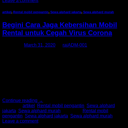
Leave a comment
artikel
,
Rental mobil pengantin
,
Sewa alphard jakarta
,
Sewa alphard murah
Begini Cara Jaga Kebersihan Mobil
Rental untuk Cegah Virus Corona
Posted on
March 31, 2020
by
rajADM-001
Virus corona bisa dicegah dengan rajin membersihkan diri.
Bagi Anda yang kerap menggunakan mobil rental, ada
sejumlah yang perlu diketahui. Apalagi, seperti vitus pada
umumnya, corona akan menginfeksi saluran pernafasan
karena kondisi lingkungan yang kotor. Salah satunya dari
kendaraan bermotor yang sering berganti pemakainya
seperti mobil rental. Pencegahannya bisa lebih
memerhatikan kebersihan kabin mobil seperti […]
Continue reading
→
Posted in
artikel
,
Rental mobil pengantin
,
Sewa alphard
jakarta
,
Sewa alphard murah
|
Tagged
Rental mobil
pengantin
,
Sewa alphard jakarta
,
Sewa alphard murah
Leave a comment