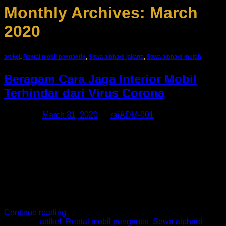
Monthly Archives:
March
2020
artikel
,
Rental mobil pengantin
,
Sewa alphard jakarta
,
Sewa alphard murah
Beragam Cara Jaga Interior Mobil
Terhindar dari Virus Corona
Posted on
March 31, 2020
by
rajADM-001
Penyebaran Virus Corona di Indonesia semakin meluas dan
mengkhawatirkan. Pemerintah pun mengimbau kepada
masyarakat untuk tinggal di rumah demi mengurangi risiko
penyebaran virus COVID 19. Nah, bagi kalian yang memang
diharuskan sering bepergian, sebaiknya jaga interior mobil
agar tidak menjadi sarang Virus Corona. Kita tentunya tetap
perlu melakukan social distancing. Bagi kalian yang masih
melakukan […]
Continue reading
→
Posted in
artikel
,
Rental mobil pengantin
,
Sewa alphard