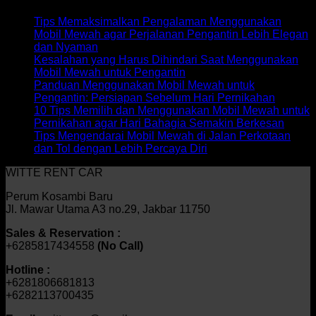
Tips Memaksimalkan Pengalaman Menggunakan
Mobil Mewah agar Perjalanan Pengantin Lebih Elegan
dan Nyaman
Kesalahan yang Harus Dihindari Saat Menggunakan
Mobil Mewah untuk Pengantin
Panduan Menggunakan Mobil Mewah untuk
Pengantin: Persiapan Sebelum Hari Pernikahan
10 Tips Memilih dan Menggunakan Mobil Mewah untuk
Pernikahan agar Hari Bahagia Semakin Berkesan
Tips Mengendarai Mobil Mewah di Jalan Perkotaan
dan Tol dengan Lebih Percaya Diri
WITTE RENT CAR
Perum Kosambi Baru
Jl. Mawar Utama A3 no.29, Jakbar 11750
Sales & Reservation :
+6285817434558
(No Call)
Hotline :
+6281806681813
+6282113700435