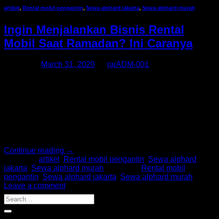
artikel
,
Rental mobil pengantin
,
Sewa alphard jakarta
,
Sewa alphard murah
Ingin Menjalankan Bisnis Rental
Mobil Saat Ramadan? Ini Caranya
Posted on
March 31, 2020
by
rajADM-001
Bisnis rental mobil saat Ramadan merupakan salah satu
potensi menggiurkan yang bisa Anda coba, apabila ingin
meningkatkan peluang dan keuntungan. Sebenarnya, untuk
memulai bisnis ini, Anda tak wajib memiliki mobil dalam
jumlah yang banyak. Anda bisa lho, memulai bisnis rental
mobil saat Ramadan, meski hanya memiliki 1 mobil saja.
Apabila nantinya permintaan masyarakat meningkat dan […]
Continue reading
→
Posted in
artikel
,
Rental mobil pengantin
,
Sewa alphard
jakarta
,
Sewa alphard murah
|
Tagged
Rental mobil
pengantin
,
Sewa alphard jakarta
,
Sewa alphard murah
Leave a comment
Recent Posts