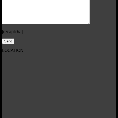
[recaptcha]
LOCATION