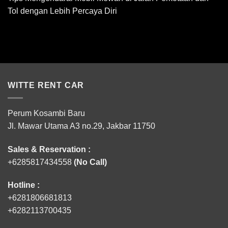
Tol dengan Lebih Percaya Diri
WITTE RENT CAR
Perum Kosambi Baru
Jl. Mawar Utama A3 no.29, Jakbar 11750
Sales & Reservation :
+6285817434558
(No Call)
Hotline :
+6281806681813
+6282113700435