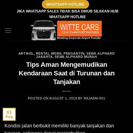
Skip
WHATSAPP HOTLINE
to
JIKA WHATSAPP SALES TIDAK BISA DIHUB SILAKAN HUB
WHATSAPP HOTLINE
content
ARTIKEL
,
RENTAL MOBIL PENGANTIN
,
SEWA ALPHARD
JAKARTA
,
SEWA ALPHARD MURAH
Tips Aman Mengemudikan
Kendaraan Saat di Turunan dan
Tanjakan
POSTED ON
AUGUST 1, 2019
BY
RAJADM-001
01
Aug
Kondisi jalan berbukit memiliki banyak tanjakan dan