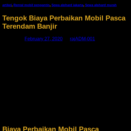
artikel
,
Rental mobil pengantin
,
Sewa alphard jakarta
,
Sewa alphard murah
Tengok Biaya Perbaikan Mobil Pasca
Terendam Banjir
Posted on
February 27, 2020
by
rajADM-001
Banjir merupakan salah satu bencana alam yang cukup
merusak kendaraan. Jika sudah terendam banjir, kendaraan
bisa langsung rusak akibat terendam sepenuhnya oleh air
yang bercampur dengan lumpur. Air banjir juga sangat
merusak kendaraan, maka dari itu mobil yang terkena banjir
sudah seharusnya mendapatkan penanganan khusus.
Biaya yang dikeluarkan tentunya akan menjadi semakin
membengkak, lantaran harus mengganti komponen. Harga
komponen yang rusak karena banjir ini pun beragam,
menyesuaikan dengan merek mobil. Kira-kira, berapa uang
yang harus dikeluarkan untuk biaya perbaikan mobil pasca
terendam banjir? Apakah harus diganti seluruh
komponennya?
Biaya Perbaikan Mobil Pasca