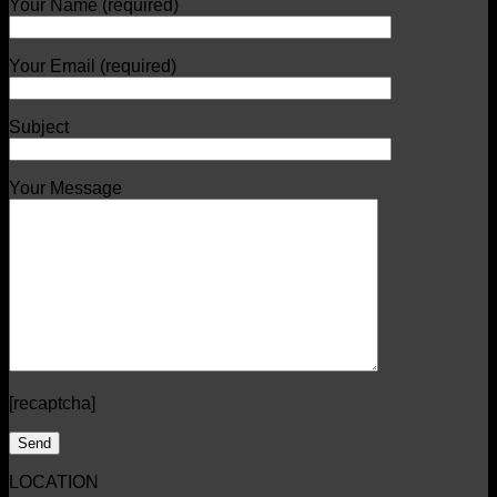
Your Name (required)
Your Email (required)
Subject
Your Message
[recaptcha]
LOCATION