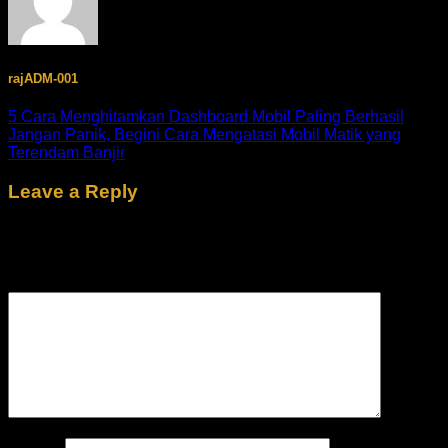
rajADM-001
5 Cara Menghitamkan Dashboard Mobil Paling Berhasil
Jangan Panik, Begini Cara Mengatasi Mobil Matik yang
Terendam Banjir
Leave a Reply
Your email address will not be published.
Required fields are
marked
*
Comment
*
Name
*