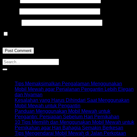
Email
*
Website
Save my name, email, and website in this browser for the
next time I comment.
Recent Posts
Tips Memaksimalkan Pengalaman Menggunakan
Mobil Mewah agar Perjalanan Pengantin Lebih Elegan
dan Nyaman
Kesalahan yang Harus Dihindari Saat Menggunakan
Mobil Mewah untuk Pengantin
Panduan Menggunakan Mobil Mewah untuk
Pengantin: Persiapan Sebelum Hari Pernikahan
10 Tips Memilih dan Menggunakan Mobil Mewah untuk
Pernikahan agar Hari Bahagia Semakin Berkesan
Tips Mengendarai Mobil Mewah di Jalan Perkotaan