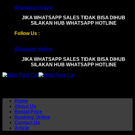
Skip
Whatsapp Hotline
to
JIKA WHATSAPP SALES TIDAK BISA DIHUB
content
SILAKAN HUB WHATSAPP HOTLINE
Follow Us :
Whatsapp Hotline
JIKA WHATSAPP SALES TIDAK BISA DIHUB
SILAKAN HUB WHATSAPP HOTLINE
Home
About Us
Rental Price
Booking Online
Contact Us
Article