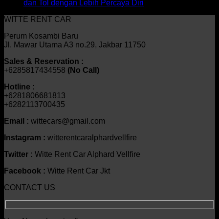
dan Tol dengan Lebih Percaya Diri
WITTE RENT CAR
Perum Kosambi Baru
Jl. Mawar Utama A3 no.29, Jakbar 11750
Sales & Reservation :
+6285817434558
(No Call)
Hotline :
+6281806681813
+6282113700435
Email :
wittecars@gmail.com
Instagram :
witterentcaralphardvellfire
Twitter :
Witte Rent Car Alphard Vellfire
Facebook :
Witte Rent Car Jkt
CONTACT US